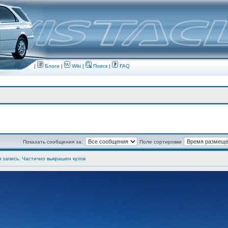
|
Блоги
|
Wiki
|
Поиск
|
FAQ
Показать сообщения за:
Поле сортировки
я запись. Частично выкрашен кузов