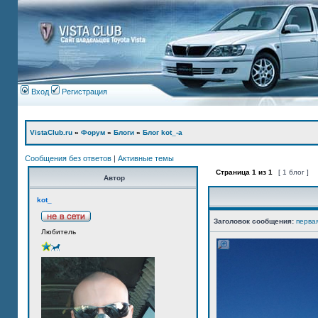
Вход
Регистрация
VistaClub.ru
»
Форум
»
Блоги
»
Блог kot_-а
Сообщения без ответов
|
Активные темы
Страница
1
из
1
[ 1 блог ]
Автор
kot_
Заголовок сообщения:
перва
Любитель