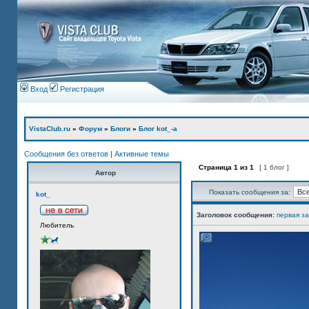
Вход
Регистрация
VistaClub.ru
»
Форум
»
Блоги
»
Блог kot_-а
Сообщения без ответов
|
Активные темы
Страница
1
из
1
[ 1 блог ]
Автор
Показать сообщения за:
kot_
Заголовок сообщения:
первая з
Любитель