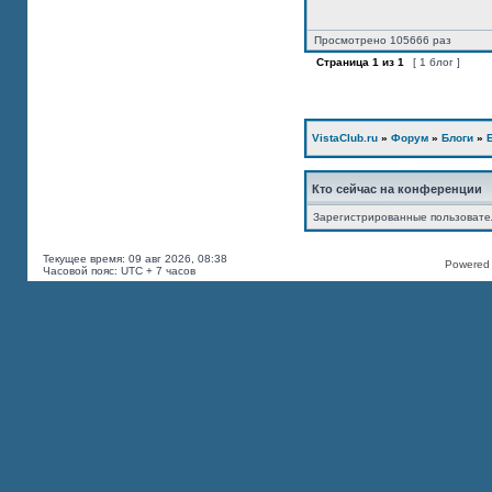
Просмотрено 105666 раз
Страница
1
из
1
[ 1 блог ]
VistaClub.ru
»
Форум
»
Блоги
»
Кто сейчас на конференции
Зарегистрированные пользоват
Текущее время: 09 авг 2026, 08:38
Powered b
Часовой пояс: UTC + 7 часов