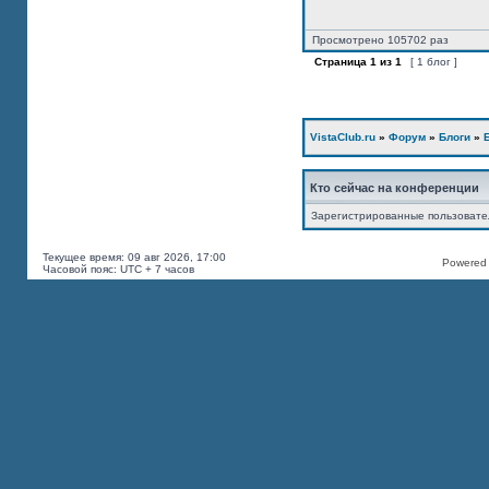
Просмотрено 105702 раз
Страница
1
из
1
[ 1 блог ]
VistaClub.ru
»
Форум
»
Блоги
»
Кто сейчас на конференции
Зарегистрированные пользоват
Текущее время: 09 авг 2026, 17:00
Powered b
Часовой пояс: UTC + 7 часов