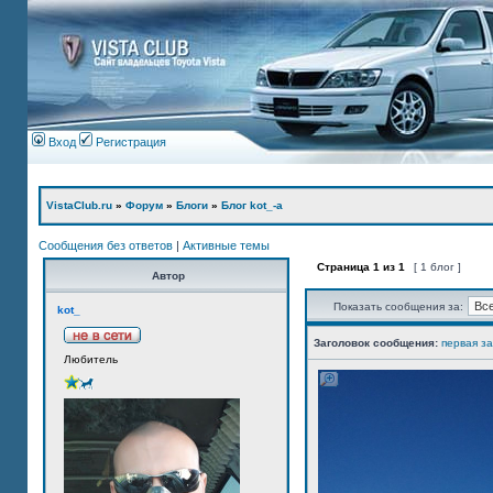
Вход
Регистрация
VistaClub.ru
»
Форум
»
Блоги
»
Блог kot_-а
Сообщения без ответов
|
Активные темы
Страница
1
из
1
[ 1 блог ]
Автор
Показать сообщения за:
kot_
Заголовок сообщения:
первая з
Любитель