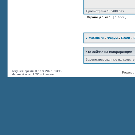
Просмотрено 105488 раз
Страница
1
из
1
[ 1 блог ]
VistaClub.ru
»
Форум
»
Блоги
»
Кто сейчас на конференции
Зарегистрированные пользоват
Текущее время: 07 авг 2026, 13:19
Powered b
Часовой пояс: UTC + 7 часов