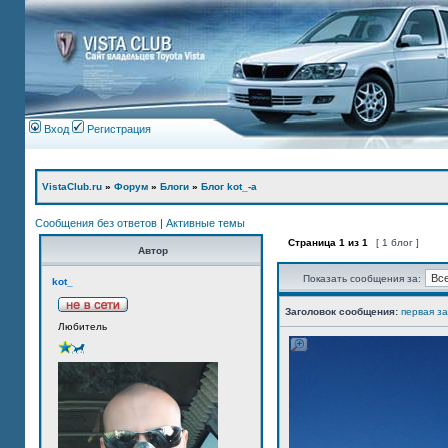
Вход
Регистрация
VistaClub.ru
»
Форум
»
Блоги
»
Блог kot_-а
Сообщения без ответов
|
Активные темы
Страница
1
из
1
[ 1 блог ]
Автор
Показать сообщения за:
kot_
Заголовок сообщения:
первая з
Любитель