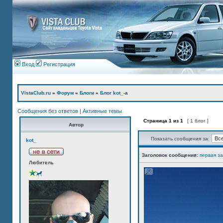
Вход
Регистрация
VistaClub.ru
»
Форум
»
Блоги
»
Блог kot_-а
Сообщения без ответов
|
Активные темы
Страница
1
из
1
[ 1 блог ]
Автор
Показать сообщения за:
kot_
Заголовок сообщения:
первая з
Любитель