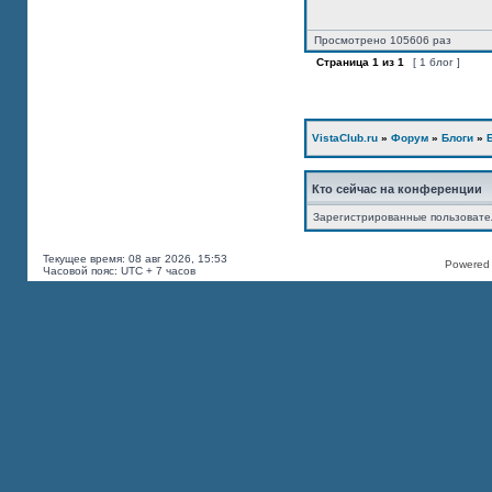
Просмотрено 105606 раз
Страница
1
из
1
[ 1 блог ]
VistaClub.ru
»
Форум
»
Блоги
»
Кто сейчас на конференции
Зарегистрированные пользоват
Текущее время: 08 авг 2026, 15:53
Powered b
Часовой пояс: UTC + 7 часов