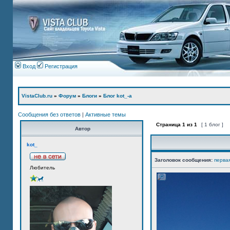
Вход
Регистрация
VistaClub.ru
»
Форум
»
Блоги
»
Блог kot_-а
Сообщения без ответов
|
Активные темы
Страница
1
из
1
[ 1 блог ]
Автор
kot_
Заголовок сообщения:
перва
Любитель