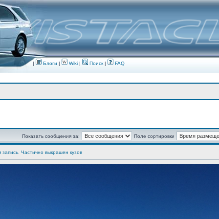
|
Блоги
|
Wiki
|
Поиск
|
FAQ
Показать сообщения за:
Поле сортировки
я запись. Частично выкрашен кузов