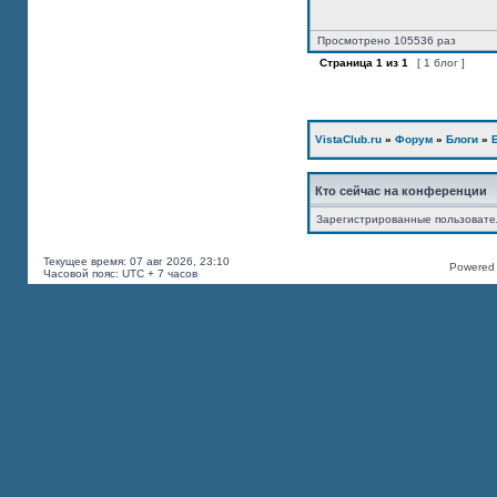
Просмотрено 105536 раз
Страница
1
из
1
[ 1 блог ]
VistaClub.ru
»
Форум
»
Блоги
»
Кто сейчас на конференции
Зарегистрированные пользоват
Текущее время: 07 авг 2026, 23:10
Powered b
Часовой пояс: UTC + 7 часов