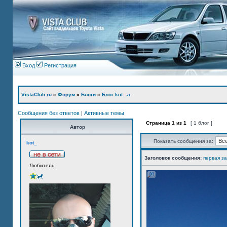
Вход
Регистрация
VistaClub.ru
»
Форум
»
Блоги
»
Блог kot_-а
Сообщения без ответов
|
Активные темы
Страница
1
из
1
[ 1 блог ]
Автор
Показать сообщения за:
kot_
Заголовок сообщения:
первая з
Любитель