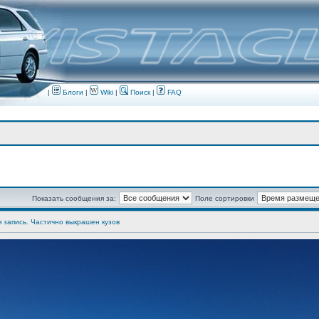
|
Блоги
|
Wiki
|
Поиск
|
FAQ
Показать сообщения за:
Поле сортировки
я запись. Частично выкрашен кузов