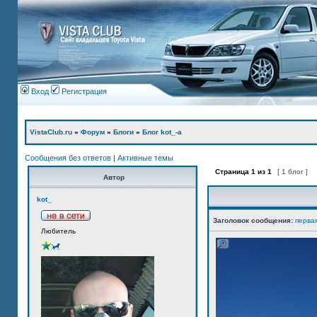
Вход
Регистрация
VistaClub.ru
»
Форум
»
Блоги
»
Блог kot_-а
Сообщения без ответов
|
Активные темы
Страница
1
из
1
[ 1 блог ]
Автор
kot_
Заголовок сообщения:
перва
Любитель