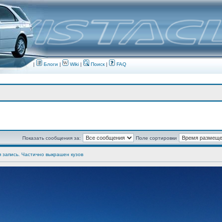
|
Блоги
|
Wiki
|
Поиск
|
FAQ
Показать сообщения за:
Поле сортировки
я запись. Частично выкрашен кузов