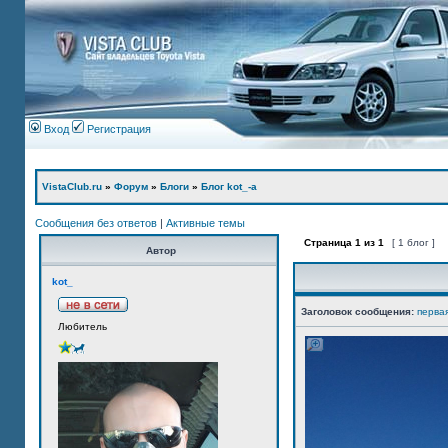
Вход
Регистрация
VistaClub.ru
»
Форум
»
Блоги
»
Блог kot_-а
Сообщения без ответов
|
Активные темы
Страница
1
из
1
[ 1 блог ]
Автор
kot_
Заголовок сообщения:
перва
Любитель