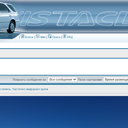
|
Блоги
|
Wiki
|
Поиск
|
FAQ
Показать сообщения за:
Поле сортировки
я запись. Частично выкрашен кузов