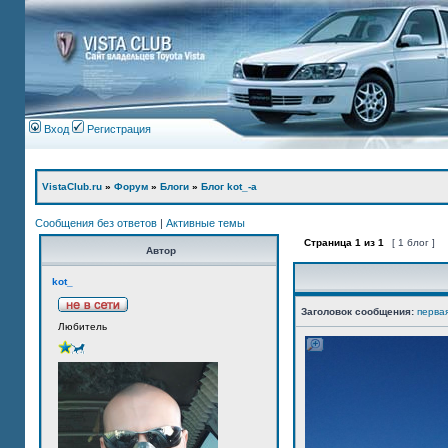
Вход
Регистрация
VistaClub.ru
»
Форум
»
Блоги
»
Блог kot_-а
Сообщения без ответов
|
Активные темы
Страница
1
из
1
[ 1 блог ]
Автор
kot_
Заголовок сообщения:
перва
Любитель