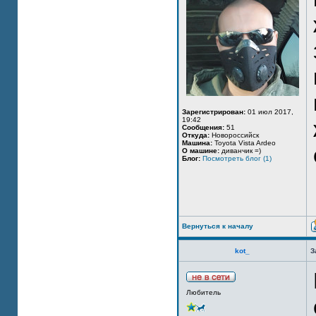
Зарегистрирован:
01 июл 2017,
19:42
Сообщения:
51
Откуда:
Новороссийск
Машина:
Toyota Vista Ardeo
О машине:
диванчик =)
Блог:
Посмотреть блог (1)
Вернуться к началу
kot_
З
Любитель