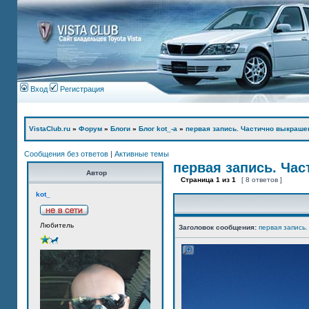
Вход
Регистрация
VistaClub.ru
»
Форум
»
Блоги
»
Блог kot_-а
»
первая запись. Частично выкраше
Сообщения без ответов
|
Активные темы
первая запись. Ча
Автор
Страница
1
из
1
[ 8 ответов ]
kot_
Любитель
Заголовок сообщения:
первая запись