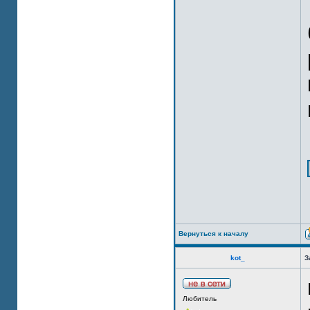
Вернуться к началу
kot_
З
Любитель