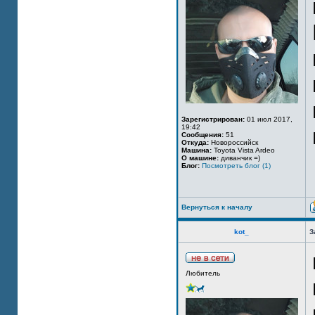
Зарегистрирован:
01 июл 2017,
19:42
Сообщения:
51
Откуда:
Новороссийск
Машина:
Toyota Vista Ardeo
О машине:
диванчик =)
Блог:
Посмотреть блог (1)
Вернуться к началу
kot_
З
Любитель