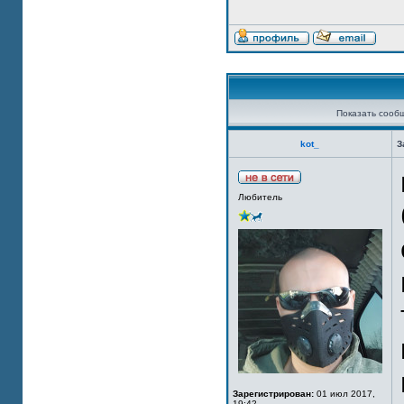
Показать сооб
kot_
З
Любитель
Зарегистрирован:
01 июл 2017,
19:42