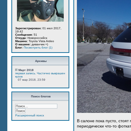
Зарегистрирован:
01 июл 2017,
19:42
Сообщения:
51
Откуда:
Новороссийск
Машина:
Toyota Vista Ardeo
О машине:
диванчик =)
Блог:
Посмотреть блог (1)
Архивы
Март 2018
первая запись. Частично выкрашен
кузов
07 мар 2018, 23:59
Поиск блогов
Расширенный поиск
В салоне пока пусто, стоят
периодически что-то фотка