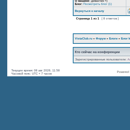
О машине:
диванчик =)
Блог:
Посмотреть блог (1)
Вернуться к началу
Страница
1
из
1
[ 8 ответов ]
VistaClub.ru
»
Форум
»
Блоги
»
Блог k
Кто сейчас на конференции
Зарегистрированные пользователи:
A
Текущее время: 08 авг 2026, 11:58
Powered b
Часовой пояс: UTC + 7 часов