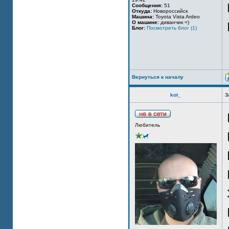
Сообщения:
51
Откуда:
Новороссийск
Машина:
Toyota Vista Ardeo
О машине:
диванчик =)
Блог:
Посмотреть блог (1)
Вернуться к началу
kot_
З
Любитель