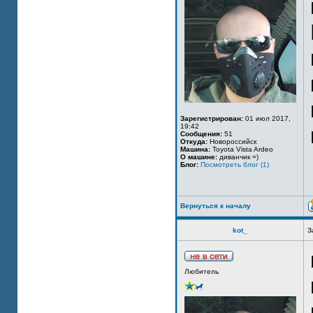
Зарегистрирован:
01 июл 2017,
19:42
Сообщения:
51
Откуда:
Новороссийск
Машина:
Toyota Vista Ardeo
О машине:
диванчик =)
Блог:
Посмотреть блог (1)
Вернуться к началу
kot_
З
Любитель