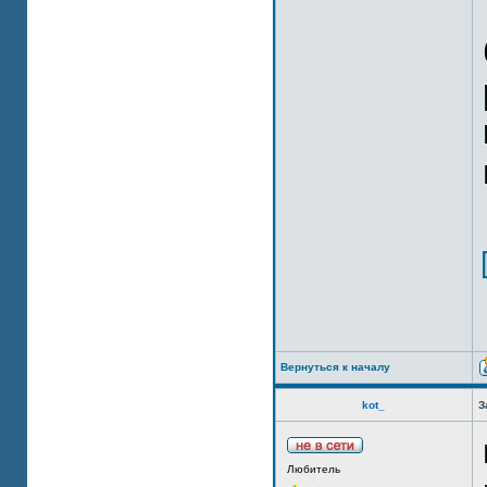
Вернуться к началу
kot_
З
Любитель