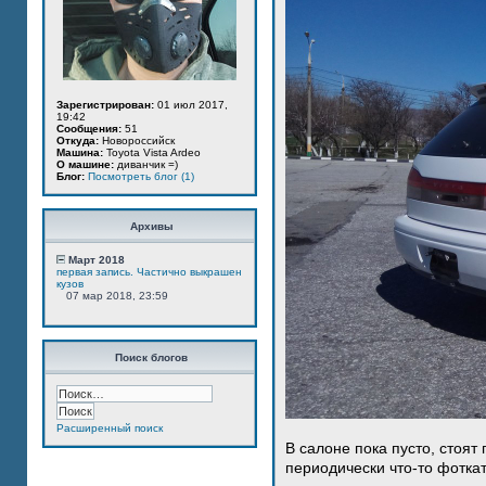
Зарегистрирован:
01 июл 2017,
19:42
Сообщения:
51
Откуда:
Новороссийск
Машина:
Toyota Vista Ardeo
О машине:
диванчик =)
Блог:
Посмотреть блог (1)
Архивы
Март 2018
первая запись. Частично выкрашен
кузов
07 мар 2018, 23:59
Поиск блогов
Расширенный поиск
В салоне пока пусто, стоят
периодически что-то фотка