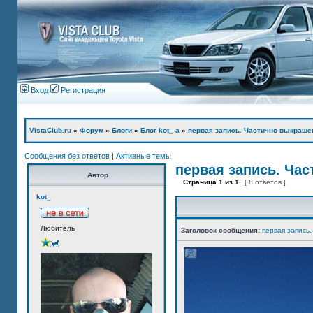
Вход
Регистрация
VistaClub.ru
»
Форум
»
Блоги
»
Блог kot_-а
»
первая запись. Частично выкраше
Сообщения без ответов
|
Активные темы
первая запись. Ча
Автор
Страница
1
из
1
[ 8 ответов ]
kot_
Любитель
Заголовок сообщения:
первая запись