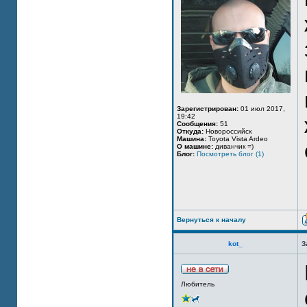
Зарегистрирован:
01 июл 2017,
19:42
Сообщения:
51
Откуда:
Новороссийск
Машина:
Toyota Vista Ardeo
О машине:
диванчик =)
Блог:
Посмотреть блог (1)
Вернуться к началу
kot_
З
Любитель