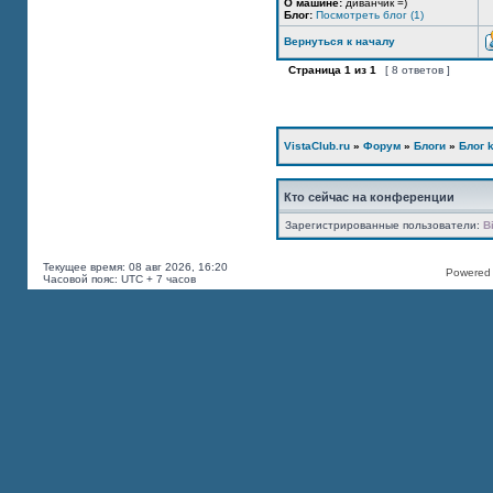
О машине:
диванчик =)
Блог:
Посмотреть блог (1)
Вернуться к началу
Страница
1
из
1
[ 8 ответов ]
VistaClub.ru
»
Форум
»
Блоги
»
Блог k
Кто сейчас на конференции
Зарегистрированные пользователи:
B
Текущее время: 08 авг 2026, 16:20
Powered b
Часовой пояс: UTC + 7 часов