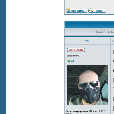
Показать сооб
kot_
З
Любитель
Зарегистрирован:
01 июл 2017,
19:42