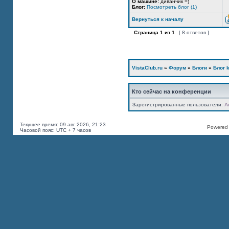
О машине:
диванчик =)
Блог:
Посмотреть блог (1)
Вернуться к началу
Страница
1
из
1
[ 8 ответов ]
VistaClub.ru
»
Форум
»
Блоги
»
Блог k
Кто сейчас на конференции
Зарегистрированные пользователи:
A
Текущее время: 09 авг 2026, 21:23
Powered b
Часовой пояс: UTC + 7 часов