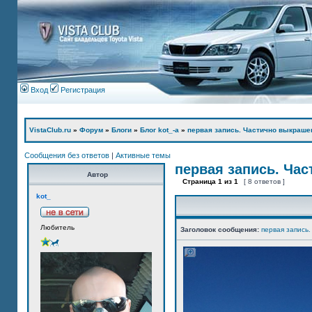
Вход
Регистрация
VistaClub.ru
»
Форум
»
Блоги
»
Блог kot_-а
»
первая запись. Частично выкраше
Сообщения без ответов
|
Активные темы
первая запись. Ча
Автор
Страница
1
из
1
[ 8 ответов ]
kot_
Любитель
Заголовок сообщения:
первая запись