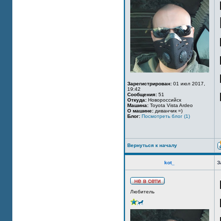
Зарегистрирован:
01 июл 2017,
19:42
Сообщения:
51
Откуда:
Новороссийск
Машина:
Toyota Vista Ardeo
О машине:
диванчик =)
Блог:
Посмотреть блог (1)
Вернуться к началу
kot_
З
Любитель