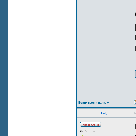
Вернуться к началу
kot_
З
Любитель