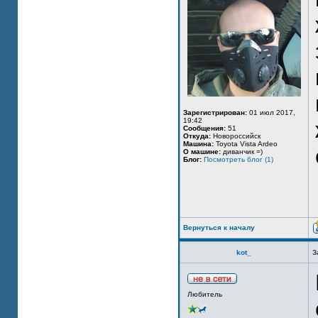
Зарегистрирован:
01 июл 2017,
19:42
Сообщения:
51
Откуда:
Новороссийск
Машина:
Toyota Vista Ardeo
О машине:
диванчик =)
Блог:
Посмотреть блог (1)
Вернуться к началу
kot_
З
Любитель