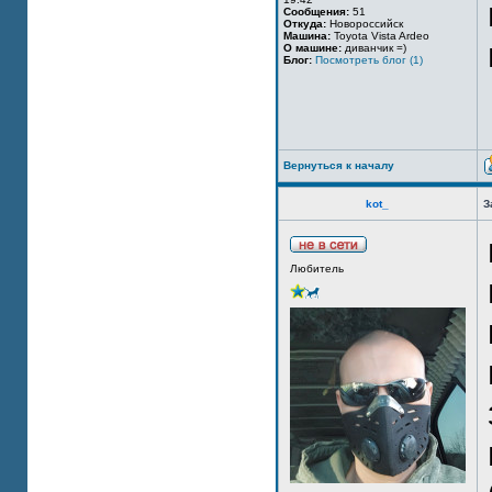
Сообщения:
51
Откуда:
Новороссийск
Машина:
Toyota Vista Ardeo
О машине:
диванчик =)
Блог:
Посмотреть блог (1)
Вернуться к началу
kot_
З
Любитель