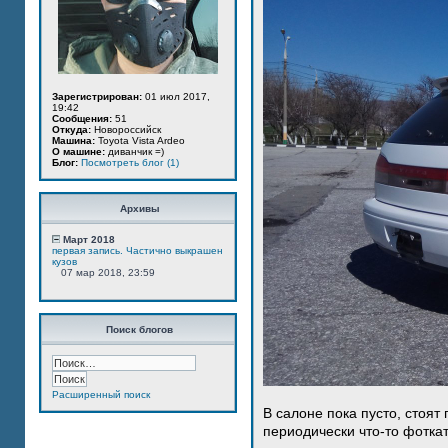
Зарегистрирован:
01 июл 2017,
19:42
Сообщения:
51
Откуда:
Новороссийск
Машина:
Toyota Vista Ardeo
О машине:
диванчик =)
Блог:
Посмотреть блог (1)
Архивы
Март 2018
первая запись. Частично выкрашен
кузов
07 мар 2018, 23:59
Поиск блогов
Расширенный поиск
В салоне пока пусто, стоят
периодически что-то фотка