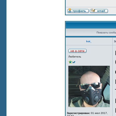
Показать сооб
kot_
З
Любитель
Зарегистрирован:
01 июл 2017,
19:42