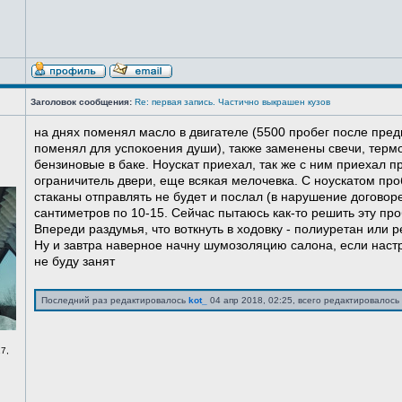
Заголовок сообщения:
Re: первая запись. Частично выкрашен кузов
на днях поменял масло в двигателе (5500 пробег после пред
поменял для успокоения души), также заменены свечи, терм
бензиновые в баке. Ноускат приехал, так же с ним приехал 
ограничитель двери, еще всякая мелочевка. С ноускатом про
стаканы отправлять не будет и послал (в нарушение договоре
сантиметров по 10-15. Сейчас пытаюсь как-то решить эту про
Впереди раздумья, что воткнуть в ходовку - полиуретан или ре
Ну и завтра наверное начну шумозоляцию салона, если нас
не буду занят
Последний раз редактировалось
kot_
04 апр 2018, 02:25, всего редактировалось 
7,