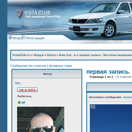
Вход
Регистрация
VistaClub.ru
»
Форум
»
Блоги
»
Блог kot_-а
»
первая запись. Частично выкраше
Сообщения без ответов
|
Активные темы
первая запись.
Автор
Страница
1
из
1
[ 8 ответов
kot_
Любитель
Заголовок сообщения:
перва