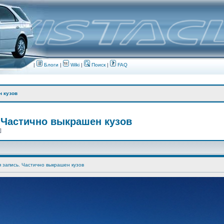
|
Блоги
|
Wiki
|
Поиск
|
FAQ
н кузов
 Частично выкрашен кузов
 ]
я запись. Частично выкрашен кузов