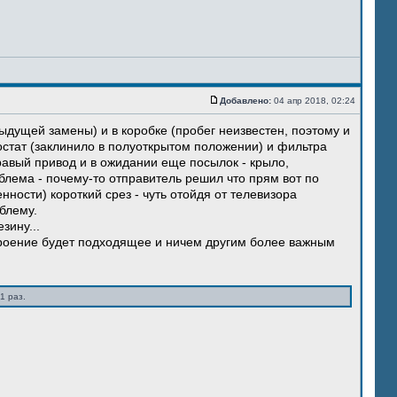
Добавлено:
04 апр 2018, 02:24
ыдущей замены) и в коробке (пробег неизвестен, поэтому и
остат (заклинило в полуоткрытом положении) и фильтра
правый привод и в ожидании еще посылок - крыло,
блема - почему-то отправитель решил что прям вот по
нности) короткий срез - чуть отойдя от телевизора
блему.
зину...
троение будет подходящее и ничем другим более важным
1 раз.