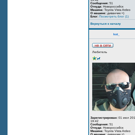
Сообщения:
51
Откуда:
Новороссийск
Машина:
Toyota Vista Ardeo
О машине:
диванчик =)
Блог:
Посмотреть блог (1)
Вернуться к началу
kot_
Любитель
Зарегистрирован:
01 июл 201
19:42
Сообщения:
51
Откуда:
Новороссийск
Машина:
Toyota Vista Ardeo
О машине:
диванчик =)