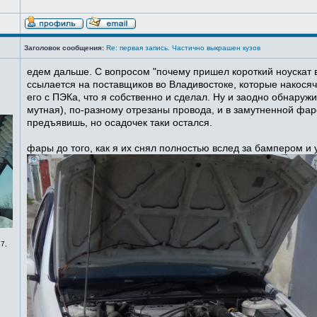
Заголовок сообщения:
Re: первая запись. Частично выкрашен кузов
едем дальше. С вопросом "почему пришел короткий ноускат в
ссылается на поставщиков во Владивостоке, которые накосячи
его с ПЭКа, что я собственно и сделал. Ну и заодно обнаруж
мутная), по-разному отрезаны провода, и в замутненной фаре
предъявишь, но осадочек таки остался.
фары до того, как я их снял полностью вслед за бампером и
7,