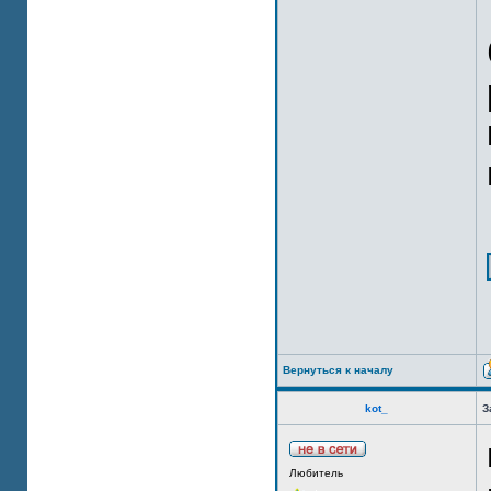
Вернуться к началу
kot_
З
Любитель