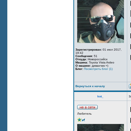
Зарегистрирован:
01 июл 2017,
19:42
Сообщения:
51
Откуда:
Новороссийск
Машина:
Toyota Vista Ardeo
О машине:
диванчик =)
Блог:
Посмотреть блог (1)
Вернуться к началу
kot_
З
Любитель