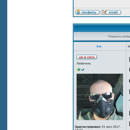
Показать сооб
kot_
З
Любитель
Зарегистрирован:
01 июл 2017,
19:42