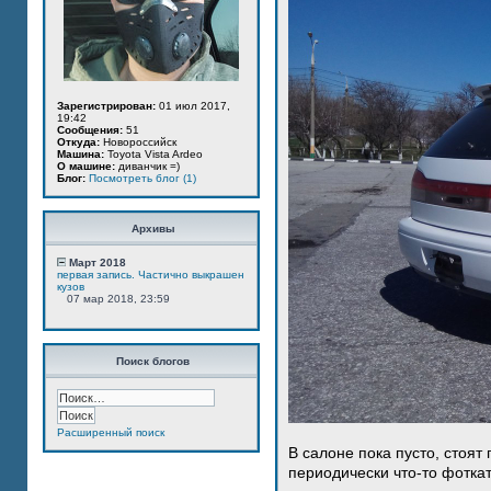
Зарегистрирован:
01 июл 2017,
19:42
Сообщения:
51
Откуда:
Новороссийск
Машина:
Toyota Vista Ardeo
О машине:
диванчик =)
Блог:
Посмотреть блог (1)
Архивы
Март 2018
первая запись. Частично выкрашен
кузов
07 мар 2018, 23:59
Поиск блогов
Расширенный поиск
В салоне пока пусто, стоят
периодически что-то фотка