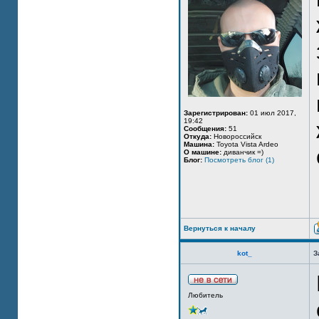
Зарегистрирован:
01 июл 2017,
19:42
Сообщения:
51
Откуда:
Новороссийск
Машина:
Toyota Vista Ardeo
О машине:
диванчик =)
Блог:
Посмотреть блог (1)
Вернуться к началу
kot_
З
Любитель