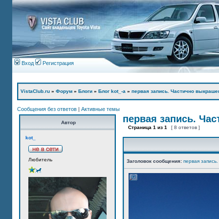
Вход
Регистрация
VistaClub.ru
»
Форум
»
Блоги
»
Блог kot_-а
»
первая запись. Частично выкраше
Сообщения без ответов
|
Активные темы
первая запись. Ча
Автор
Страница
1
из
1
[ 8 ответов ]
kot_
Любитель
Заголовок сообщения:
первая запись