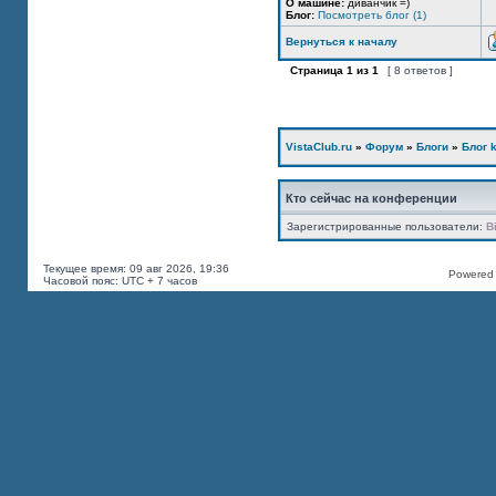
О машине:
диванчик =)
Блог:
Посмотреть блог (1)
Вернуться к началу
Страница
1
из
1
[ 8 ответов ]
VistaClub.ru
»
Форум
»
Блоги
»
Блог k
Кто сейчас на конференции
Зарегистрированные пользователи:
B
Текущее время: 09 авг 2026, 19:36
Powered b
Часовой пояс: UTC + 7 часов