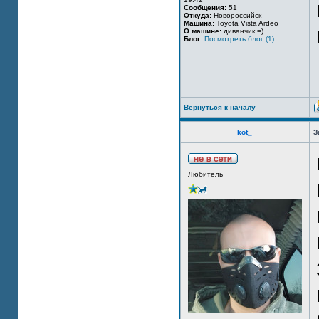
Сообщения:
51
Откуда:
Новороссийск
Машина:
Toyota Vista Ardeo
О машине:
диванчик =)
Блог:
Посмотреть блог (1)
Вернуться к началу
kot_
З
Любитель