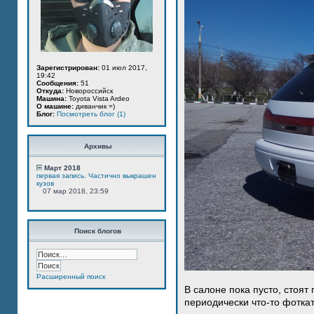
Зарегистрирован:
01 июл 2017,
19:42
Сообщения:
51
Откуда:
Новороссийск
Машина:
Toyota Vista Ardeo
О машине:
диванчик =)
Блог:
Посмотреть блог (1)
Архивы
Март 2018
первая запись. Частично выкрашен
кузов
07 мар 2018, 23:59
Поиск блогов
Расширенный поиск
В салоне пока пусто, стоят
периодически что-то фотка