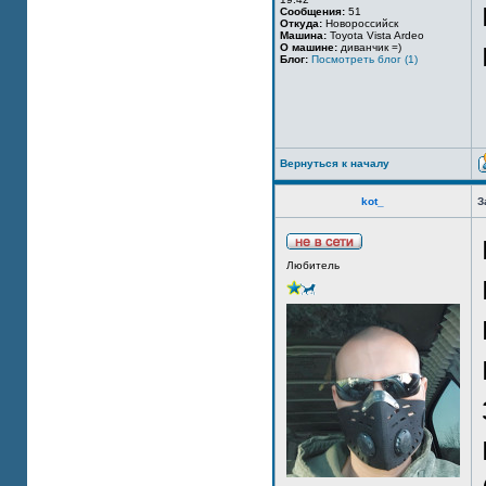
Сообщения:
51
Откуда:
Новороссийск
Машина:
Toyota Vista Ardeo
О машине:
диванчик =)
Блог:
Посмотреть блог (1)
Вернуться к началу
kot_
З
Любитель