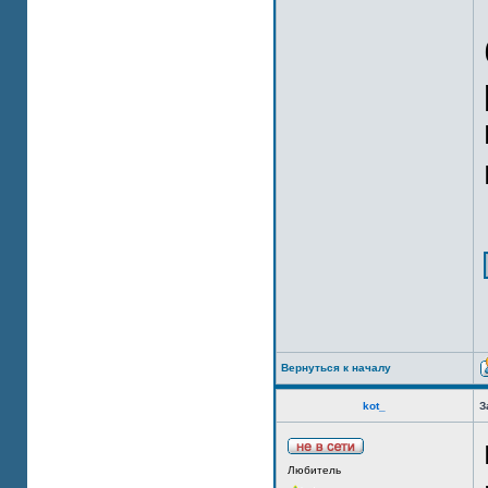
Вернуться к началу
kot_
З
Любитель