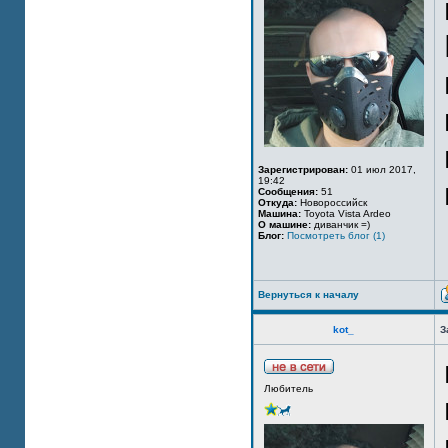
Зарегистрирован:
01 июл 2017,
19:42
Сообщения:
51
Откуда:
Новороссийск
Машина:
Toyota Vista Ardeo
О машине:
диванчик =)
Блог:
Посмотреть блог (1)
Вернуться к началу
kot_
З
Любитель