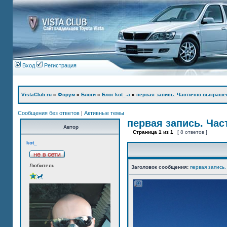
Вход
Регистрация
VistaClub.ru
»
Форум
»
Блоги
»
Блог kot_-а
»
первая запись. Частично выкраше
Сообщения без ответов
|
Активные темы
первая запись. Ча
Автор
Страница
1
из
1
[ 8 ответов ]
kot_
Любитель
Заголовок сообщения:
первая запись