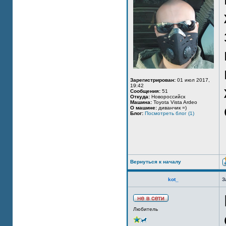
Зарегистрирован:
01 июл 2017,
19:42
Сообщения:
51
Откуда:
Новороссийск
Машина:
Toyota Vista Ardeo
О машине:
диванчик =)
Блог:
Посмотреть блог (1)
Вернуться к началу
kot_
З
Любитель