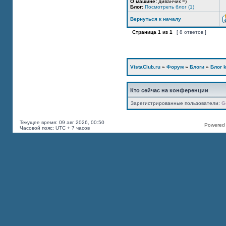
О машине:
диванчик =)
Блог:
Посмотреть блог (1)
Вернуться к началу
Страница
1
из
1
[ 8 ответов ]
VistaClub.ru
»
Форум
»
Блоги
»
Блог k
Кто сейчас на конференции
Зарегистрированные пользователи:
G
Текущее время: 09 авг 2026, 00:50
Powered b
Часовой пояс: UTC + 7 часов