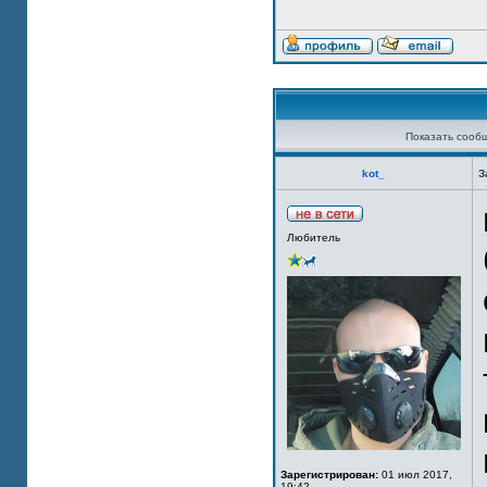
Показать сооб
kot_
З
Любитель
Зарегистрирован:
01 июл 2017,
19:42