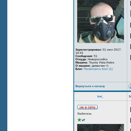
Зарегистрирован:
01 июл 2017,
19:42
Сообщения:
51
Откуда:
Новороссийск
Машина:
Toyota Vista Ardeo
О машине:
диванчик =)
Блог:
Посмотреть блог (1)
Вернуться к началу
kot_
З
Любитель