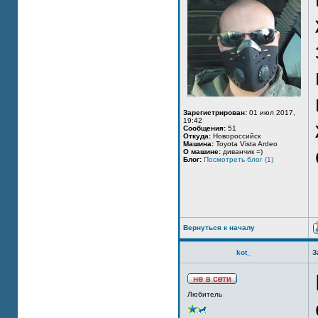
Зарегистрирован:
01 июл 2017,
19:42
Сообщения:
51
Откуда:
Новороссийск
Машина:
Toyota Vista Ardeo
О машине:
диванчик =)
Блог:
Посмотреть блог (1)
Вернуться к началу
kot_
З
Любитель