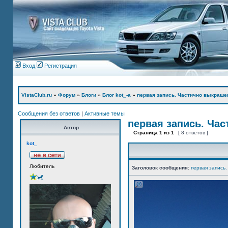
Вход
Регистрация
VistaClub.ru
»
Форум
»
Блоги
»
Блог kot_-а
»
первая запись. Частично выкраше
Сообщения без ответов
|
Активные темы
первая запись. Ча
Автор
Страница
1
из
1
[ 8 ответов ]
kot_
Любитель
Заголовок сообщения:
первая запись