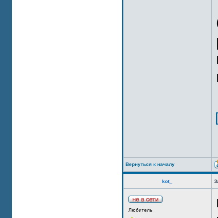
Вернуться к началу
kot_
З
Любитель