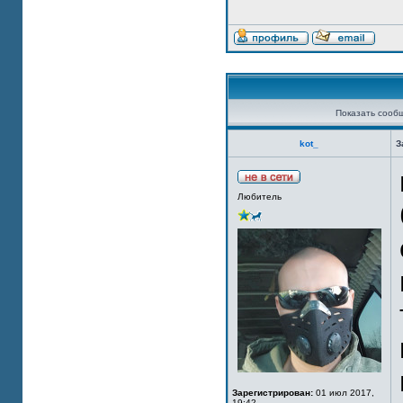
Показать сооб
kot_
З
Любитель
Зарегистрирован:
01 июл 2017,
19:42