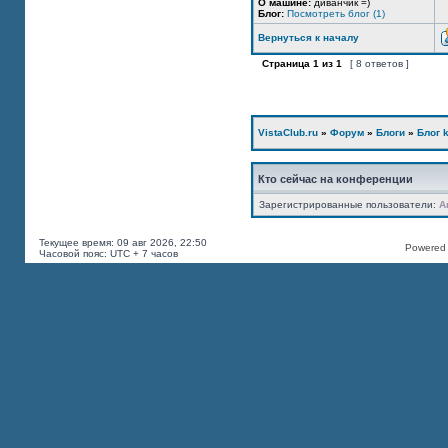
О машине:
диванчик =)
Блог:
Посмотреть блог (1)
Вернуться к началу
Страница
1
из
1
[ 8 ответов ]
VistaClub.ru
»
Форум
»
Блоги
»
Блог k
Кто сейчас на конференции
Зарегистрированные пользователи:
A
Текущее время: 09 авг 2026, 22:50
Powered b
Часовой пояс: UTC + 7 часов