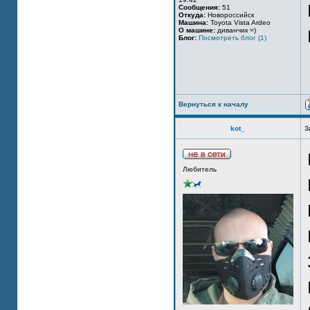
Сообщения:
51
Откуда:
Новороссийск
Машина:
Toyota Vista Ardeo
О машине:
диванчик =)
Блог:
Посмотреть блог (1)
Вернуться к началу
kot_
З
Любитель