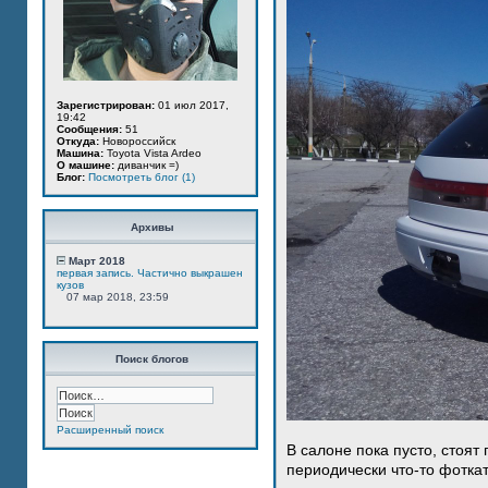
Зарегистрирован:
01 июл 2017,
19:42
Сообщения:
51
Откуда:
Новороссийск
Машина:
Toyota Vista Ardeo
О машине:
диванчик =)
Блог:
Посмотреть блог (1)
Архивы
Март 2018
первая запись. Частично выкрашен
кузов
07 мар 2018, 23:59
Поиск блогов
Расширенный поиск
В салоне пока пусто, стоят
периодически что-то фотка