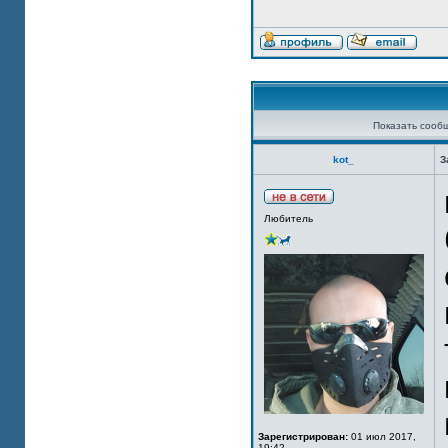
Показать сооб
kot_
З
Любитель
Зарегистрирован:
01 июл 2017,
19:42