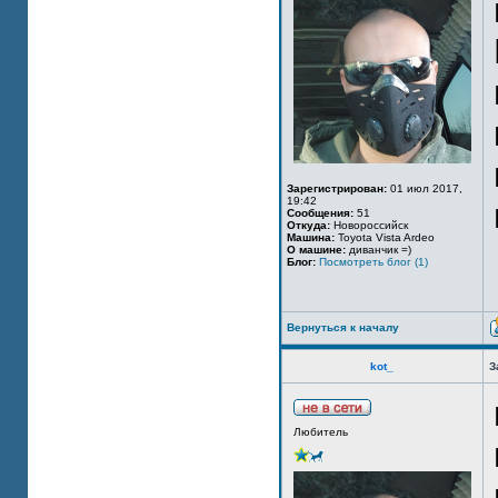
Зарегистрирован:
01 июл 2017,
19:42
Сообщения:
51
Откуда:
Новороссийск
Машина:
Toyota Vista Ardeo
О машине:
диванчик =)
Блог:
Посмотреть блог (1)
Вернуться к началу
kot_
З
Любитель