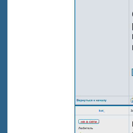
Вернуться к началу
kot_
З
Любитель