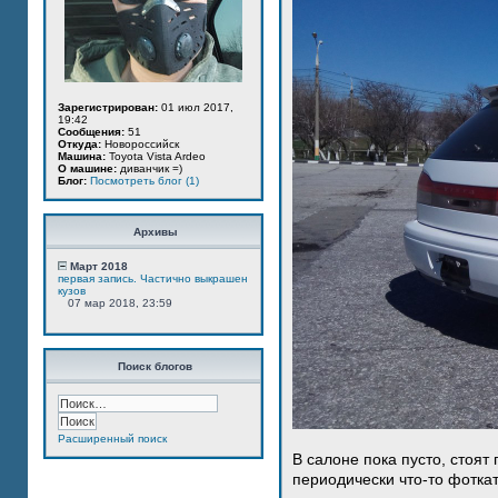
Зарегистрирован:
01 июл 2017,
19:42
Сообщения:
51
Откуда:
Новороссийск
Машина:
Toyota Vista Ardeo
О машине:
диванчик =)
Блог:
Посмотреть блог (1)
Архивы
Март 2018
первая запись. Частично выкрашен
кузов
07 мар 2018, 23:59
Поиск блогов
Расширенный поиск
В салоне пока пусто, стоят
периодически что-то фотка