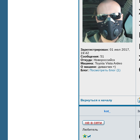
Зарегистрирован:
01 июл 2017,
19:42
Сообщения:
51
Откуда:
Новороссийск
Машина:
Toyota Vista Ardeo
О машине:
диванчик =)
Блог:
Посмотреть блог (1)
Вернуться к началу
kot_
З
Любитель