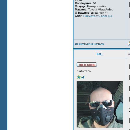
Сообщения:
51
Откуда:
Новороссийск
Машина:
Toyota Vista Ardeo
О машине:
диванчик =)
Блог:
Посмотреть блог (1)
Вернуться к началу
kot_
З
Любитель