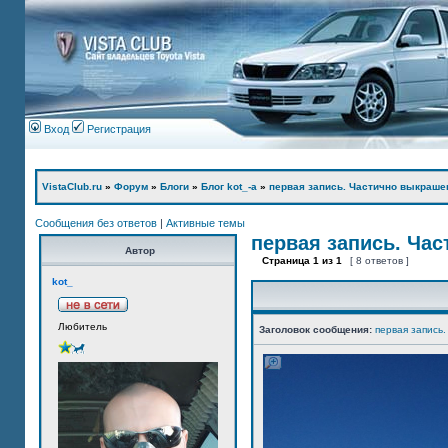
Вход
Регистрация
VistaClub.ru
»
Форум
»
Блоги
»
Блог kot_-а
»
первая запись. Частично выкраше
Сообщения без ответов
|
Активные темы
первая запись. Ча
Автор
Страница
1
из
1
[ 8 ответов ]
kot_
Любитель
Заголовок сообщения:
первая запись