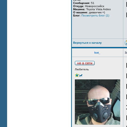
Сообщения:
51
Откуда:
Новороссийск
Машина:
Toyota Vista Ardeo
О машине:
диванчик =)
Блог:
Посмотреть блог (1)
Вернуться к началу
kot_
З
Любитель