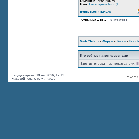
О машине:
диванчик =)
Блог:
Посмотреть блог (1)
Вернуться к началу
Страница
1
из
1
[ 8 ответов ]
VistaClub.ru
»
Форум
»
Блоги
»
Блог k
Кто сейчас на конференции
Зарегистрированные пользователи:
B
Текущее время: 10 авг 2026, 17:13
Powered b
Часовой пояс: UTC + 7 часов