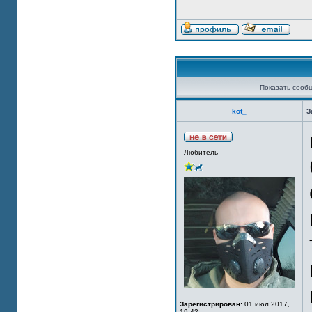
Показать сооб
kot_
З
Любитель
Зарегистрирован:
01 июл 2017,
19:42