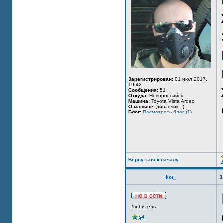
Зарегистрирован:
01 июл 2017,
19:42
Сообщения:
51
Откуда:
Новороссийск
Машина:
Toyota Vista Ardeo
О машине:
диванчик =)
Блог:
Посмотреть блог (1)
Вернуться к началу
kot_
З
Любитель