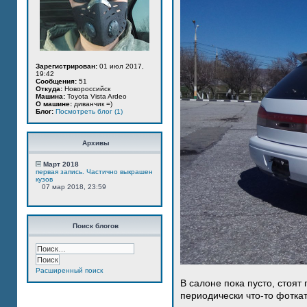
Зарегистрирован:
01 июл 2017,
19:42
Сообщения:
51
Откуда:
Новороссийск
Машина:
Toyota Vista Ardeo
О машине:
диванчик =)
Блог:
Посмотреть блог (1)
Архивы
Март 2018
первая запись. Частично выкрашен
кузов
07 мар 2018, 23:59
Поиск блогов
Расширенный поиск
В салоне пока пусто, стоят
периодически что-то фотка