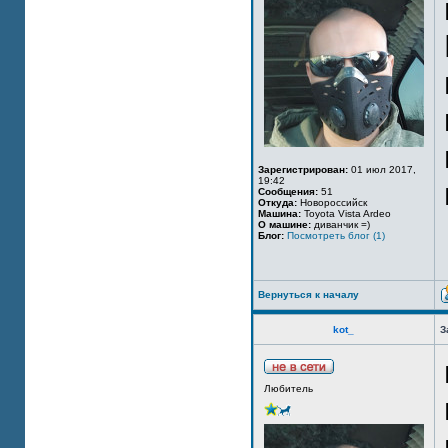
Зарегистрирован:
01 июл 2017,
19:42
Сообщения:
51
Откуда:
Новороссийск
Машина:
Toyota Vista Ardeo
О машине:
диванчик =)
Блог:
Посмотреть блог (1)
Вернуться к началу
kot_
З
Любитель