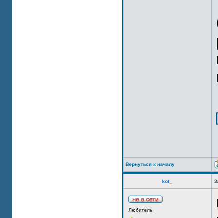
Вернуться к началу
kot_
З
Любитель