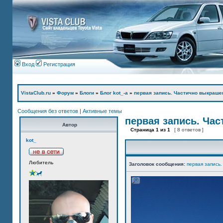
Вход
Регистрация
VistaClub.ru
»
Форум
»
Блоги
»
Блог kot_-а
»
первая запись. Частично выкраше
Сообщения без ответов
|
Активные темы
первая запись. Ча
Автор
Страница
1
из
1
[ 8 ответов ]
kot_
Любитель
Заголовок сообщения:
первая запись