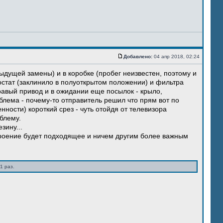
Добавлено:
04 апр 2018, 02:24
ыдущей замены) и в коробке (пробег неизвестен, поэтому и
остат (заклинило в полуоткрытом положении) и фильтра
правый привод и в ожидании еще посылок - крыло,
блема - почему-то отправитель решил что прям вот по
нности) короткий срез - чуть отойдя от телевизора
блему.
зину...
троение будет подходящее и ничем другим более важным
1 раз.