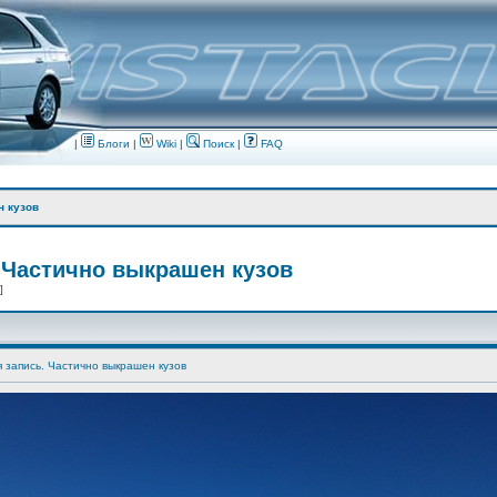
|
Блоги
|
Wiki
|
Поиск
|
FAQ
н кузов
 Частично выкрашен кузов
 ]
я запись. Частично выкрашен кузов