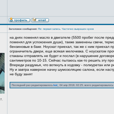
Заголовок сообщения:
Re: первая запись. Частично выкрашен кузов
на днях поменял масло в двигателе (5500 пробег после пред
поменял для успокоения души), также заменены свечи, терм
бензиновые в баке. Ноускат приехал, так же с ним приехал 
ограничитель двери, еще всякая мелочевка. С ноускатом про
стаканы отправлять не будет и послал (в нарушение договоре
сантиметров по 10-15. Сейчас пытаюсь как-то решить эту про
Впереди раздумья, что воткнуть в ходовку - полиуретан или ре
Ну и завтра наверное начну шумозоляцию салона, если нас
не буду занят
Последний раз редактировалось
kot_
04 апр 2018, 02:25, всего редактировалось 
7,