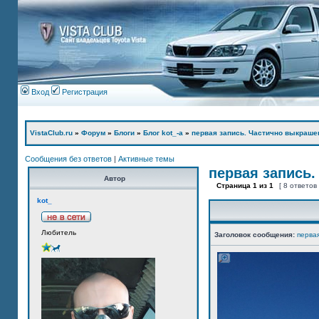
Вход
Регистрация
VistaClub.ru
»
Форум
»
Блоги
»
Блог kot_-а
»
первая запись. Частично выкраше
Сообщения без ответов
|
Активные темы
первая запись.
Автор
Страница
1
из
1
[ 8 ответов
kot_
Любитель
Заголовок сообщения:
перва