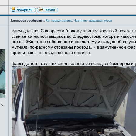
Заголовок сообщения:
Re: первая запись. Частично выкрашен кузов
едем дальше. С вопросом "почему пришел короткий ноускат в
ссылается на поставщиков во Владивостоке, которые накосячи
его с ПЭКа, что я собственно и сделал. Ну и заодно обнаруж
мутная), по-разному отрезаны провода, и в замутненной фаре
предъявишь, но осадочек таки остался.
фары до того, как я их снял полностью вслед за бампером и
7,