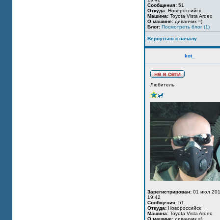
Сообщения:
51
Откуда:
Новороссийск
Машина:
Toyota Vista Ardeo
О машине:
диванчик =)
Блог:
Посмотреть блог (1)
Вернуться к началу
kot_
Любитель
Зарегистрирован:
01 июл 201
19:42
Сообщения:
51
Откуда:
Новороссийск
Машина:
Toyota Vista Ardeo
О машине:
диванчик =)