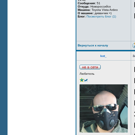
Сообщения:
51
Откуда:
Новороссийск
Машина:
Toyota Vista Ardeo
О машине:
диванчик =)
Блог:
Посмотреть блог (1)
Вернуться к началу
kot_
З
Любитель