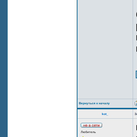
Вернуться к началу
kot_
З
Любитель