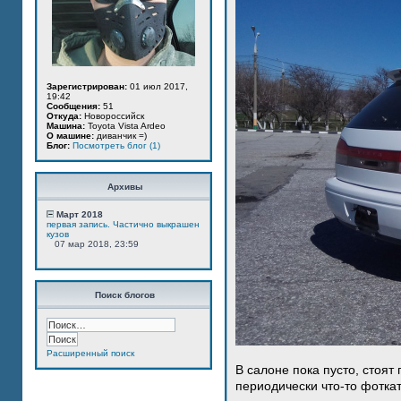
Зарегистрирован:
01 июл 2017,
19:42
Сообщения:
51
Откуда:
Новороссийск
Машина:
Toyota Vista Ardeo
О машине:
диванчик =)
Блог:
Посмотреть блог (1)
Архивы
Март 2018
первая запись. Частично выкрашен
кузов
07 мар 2018, 23:59
Поиск блогов
Расширенный поиск
В салоне пока пусто, стоят
периодически что-то фотка