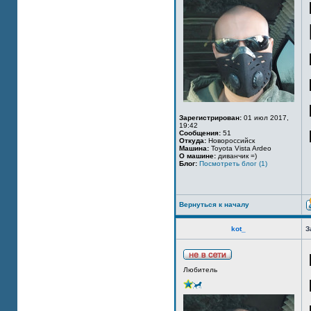
Зарегистрирован:
01 июл 2017,
19:42
Сообщения:
51
Откуда:
Новороссийск
Машина:
Toyota Vista Ardeo
О машине:
диванчик =)
Блог:
Посмотреть блог (1)
Вернуться к началу
kot_
З
Любитель