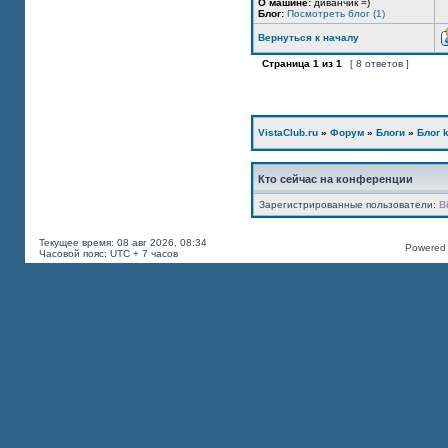
О машине:
диванчик =)
Блог:
Посмотреть блог (1)
Вернуться к началу
Страница
1
из
1
[ 8 ответов ]
VistaClub.ru
»
Форум
»
Блоги
»
Блог k
Кто сейчас на конференции
Зарегистрированные пользователи:
B
Текущее время: 08 авг 2026, 08:34
Powered b
Часовой пояс: UTC + 7 часов