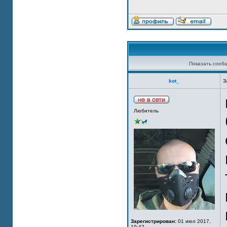
Показать сооб
kot_
З
Любитель
Зарегистрирован:
01 июл 2017,
19:42