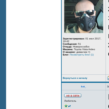
Зарегистрирован:
01 июл 2017,
19:42
Сообщения:
51
Откуда:
Новороссийск
Машина:
Toyota Vista Ardeo
О машине:
диванчик =)
Блог:
Посмотреть блог (1)
Вернуться к началу
kot_
З
Любитель