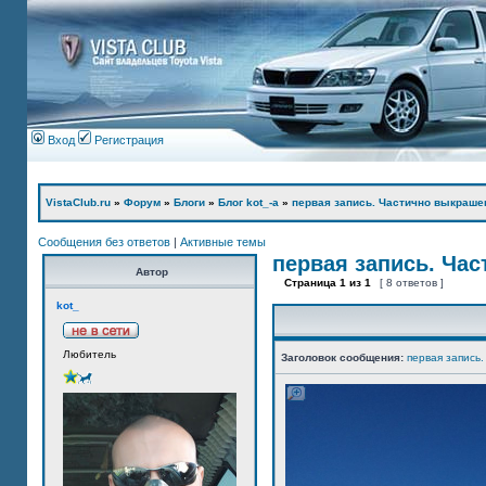
Вход
Регистрация
VistaClub.ru
»
Форум
»
Блоги
»
Блог kot_-а
»
первая запись. Частично выкраше
Сообщения без ответов
|
Активные темы
первая запись. Ча
Автор
Страница
1
из
1
[ 8 ответов ]
kot_
Любитель
Заголовок сообщения:
первая запись