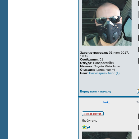
Зарегистрирован:
01 июл 2017,
19:42
Сообщения:
51
Откуда:
Новороссийск
Машина:
Toyota Vista Ardeo
О машине:
диванчик =)
Блог:
Посмотреть блог (1)
Вернуться к началу
kot_
З
Любитель