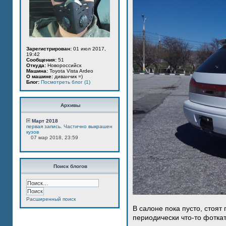
Зарегистрирован:
01 июл 2017,
19:42
Сообщения:
51
Откуда:
Новороссийск
Машина:
Toyota Vista Ardeo
О машине:
диванчик =)
Блог:
Посмотреть блог (1)
Архивы
Март 2018
первая запись. Частично выкрашен
кузов
07 мар 2018, 23:59
Поиск блогов
Расширенный поиск
В салоне пока пусто, стоят
периодически что-то фотка