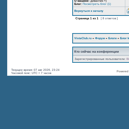
О машине:
диванчик =)
Блог:
Посмотреть блог (1)
Вернуться к началу
Страница
1
из
1
[ 8 ответов ]
VistaClub.ru
»
Форум
»
Блоги
»
Блог k
Кто сейчас на конференции
Зарегистрированные пользователи:
B
Текущее время: 07 авг 2026, 23:24
Powered b
Часовой пояс: UTC + 7 часов