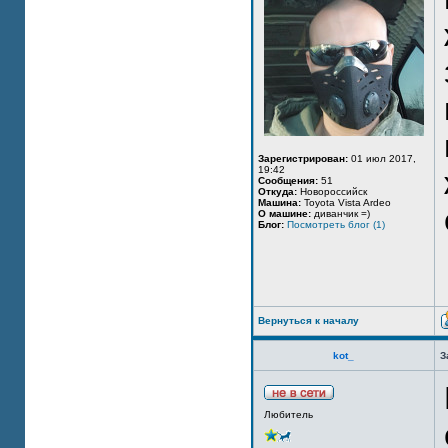
Зарегистрирован:
01 июл 2017,
19:42
Сообщения:
51
Откуда:
Новороссийск
Машина:
Toyota Vista Ardeo
О машине:
диванчик =)
Блог:
Посмотреть блог (1)
Вернуться к началу
kot_
З
Любитель