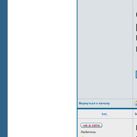
Вернуться к началу
kot_
З
Любитель