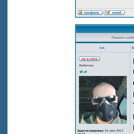
Показать сооб
kot_
З
Любитель
Зарегистрирован:
01 июл 2017,
19:42