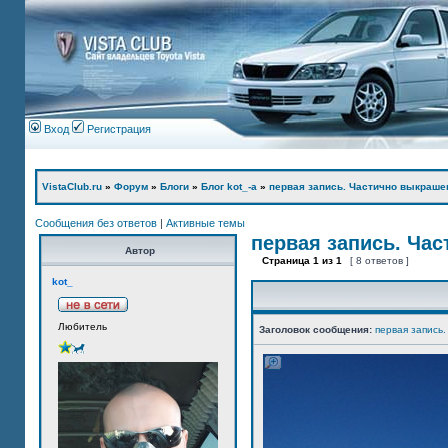
Вход
Регистрация
VistaClub.ru
»
Форум
»
Блоги
»
Блог kot_-а
»
первая запись. Частично выкраше
Сообщения без ответов
|
Активные темы
первая запись. Ча
Автор
Страница
1
из
1
[ 8 ответов ]
kot_
Любитель
Заголовок сообщения:
первая запись