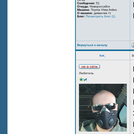
Сообщения:
51
Откуда:
Новороссийск
Машина:
Toyota Vista Ardeo
О машине:
диванчик =)
Блог:
Посмотреть блог (1)
Вернуться к началу
kot_
З
Любитель