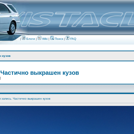
|
Блоги
|
Wiki
|
Поиск
|
FAQ
н кузов
 Частично выкрашен кузов
 ]
я запись. Частично выкрашен кузов