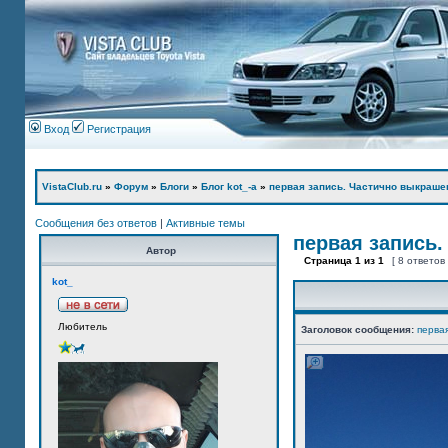
Вход
Регистрация
VistaClub.ru
»
Форум
»
Блоги
»
Блог kot_-а
»
первая запись. Частично выкраше
Сообщения без ответов
|
Активные темы
первая запись.
Автор
Страница
1
из
1
[ 8 ответов
kot_
Любитель
Заголовок сообщения:
перва