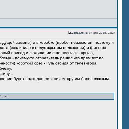
Добавлено:
04 апр 2018, 02:24
ыдущей замены) и в коробке (пробег неизвестен, поэтому и
остат (заклинило в полуоткрытом положении) и фильтра
правый привод и в ожидании еще посылок - крыло,
блема - почему-то отправитель решил что прям вот по
нности) короткий срез - чуть отойдя от телевизора
блему.
зину...
троение будет подходящее и ничем другим более важным
1 раз.