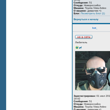
Сообщения:
51
Откуда:
Новороссийск
Машина:
Toyota Vista Ardeo
О машине:
диванчик =)
Блог:
Посмотреть блог (1)
Вернуться к началу
kot_
Любитель
Зарегистрирован:
01 июл 201
19:42
Сообщения:
51
Откуда:
Новороссийск
Машина:
Toyota Vista Ardeo
О машине:
диванчик =)