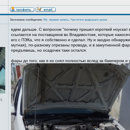
Заголовок сообщения:
Re: первая запись. Частично выкрашен кузов
едем дальше. С вопросом "почему пришел короткий ноускат в
ссылается на поставщиков во Владивостоке, которые накосячи
его с ПЭКа, что я собственно и сделал. Ну и заодно обнаруж
мутная), по-разному отрезаны провода, и в замутненной фаре
предъявишь, но осадочек таки остался.
фары до того, как я их снял полностью вслед за бампером и
7,