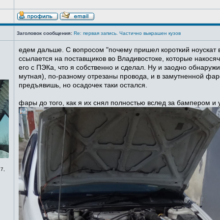
Заголовок сообщения:
Re: первая запись. Частично выкрашен кузов
едем дальше. С вопросом "почему пришел короткий ноускат в
ссылается на поставщиков во Владивостоке, которые накосячи
его с ПЭКа, что я собственно и сделал. Ну и заодно обнаруж
мутная), по-разному отрезаны провода, и в замутненной фаре
предъявишь, но осадочек таки остался.
фары до того, как я их снял полностью вслед за бампером и
7,