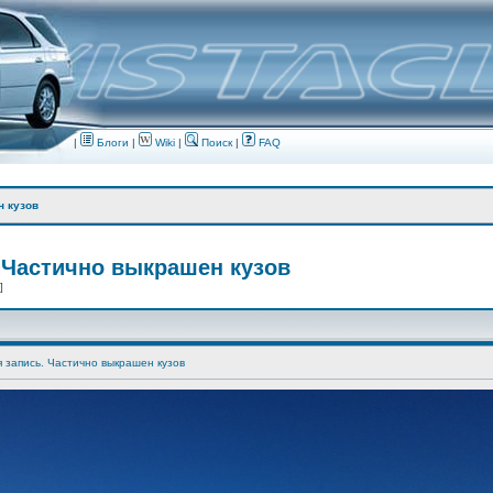
|
Блоги
|
Wiki
|
Поиск
|
FAQ
н кузов
 Частично выкрашен кузов
 ]
я запись. Частично выкрашен кузов