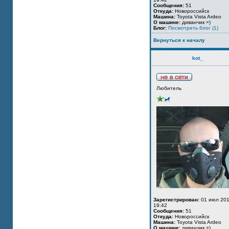
Сообщения:
51
Откуда:
Новороссийск
Машина:
Toyota Vista Ardeo
О машине:
диванчик =)
Блог:
Посмотреть блог (1)
Вернуться к началу
kot_
Любитель
Зарегистрирован:
01 июл 201
19:42
Сообщения:
51
Откуда:
Новороссийск
Машина:
Toyota Vista Ardeo
О машине:
диванчик =)