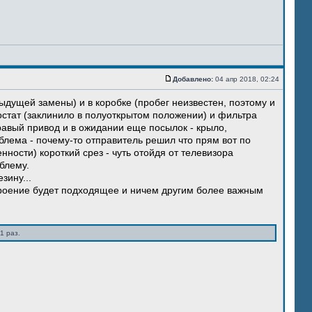
Добавлено:
04 апр 2018, 02:24
ыдущей замены) и в коробке (пробег неизвестен, поэтому и
остат (заклинило в полуоткрытом положении) и фильтра
правый привод и в ожидании еще посылок - крыло,
блема - почему-то отправитель решил что прям вот по
нности) короткий срез - чуть отойдя от телевизора
блему.
зину...
троение будет подходящее и ничем другим более важным
1 раз.