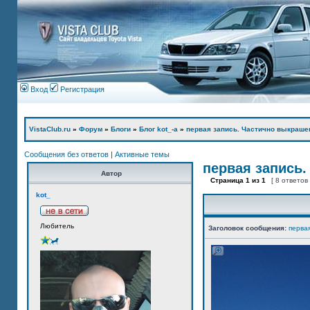
Вход
Регистрация
VistaClub.ru
»
Форум
»
Блоги
»
Блог kot_-а
»
первая запись. Частично выкраше
Сообщения без ответов
|
Активные темы
первая запись.
Автор
Страница
1
из
1
[ 8 ответов
kot_
Любитель
Заголовок сообщения:
перва