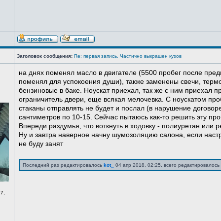
Заголовок сообщения:
Re: первая запись. Частично выкрашен кузов
на днях поменял масло в двигателе (5500 пробег после пред
поменял для успокоения души), также заменены свечи, терм
бензиновые в баке. Ноускат приехал, так же с ним приехал 
ограничитель двери, еще всякая мелочевка. С ноускатом про
стаканы отправлять не будет и послал (в нарушение договоре
сантиметров по 10-15. Сейчас пытаюсь как-то решить эту про
Впереди раздумья, что воткнуть в ходовку - полиуретан или ре
Ну и завтра наверное начну шумозоляцию салона, если нас
не буду занят
Последний раз редактировалось
kot_
04 апр 2018, 02:25, всего редактировалось 
7,