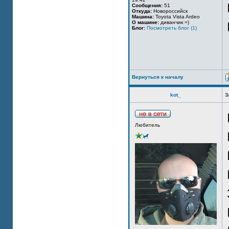
Сообщения:
51
Откуда:
Новороссийск
Машина:
Toyota Vista Ardeo
О машине:
диванчик =)
Блог:
Посмотреть блог (1)
Вернуться к началу
kot_
З
Любитель