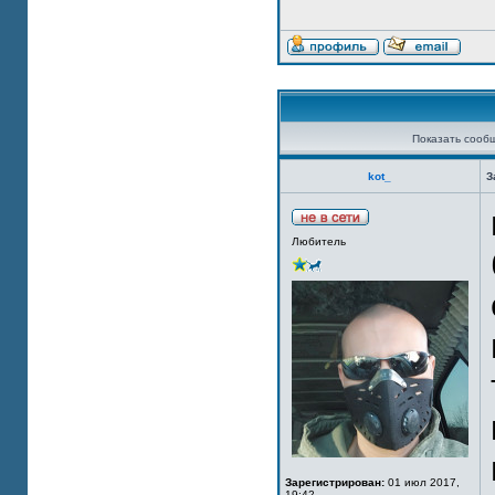
Показать сооб
kot_
З
Любитель
Зарегистрирован:
01 июл 2017,
19:42