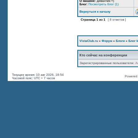
О машине:
диванчик =)
Блог:
Посмотреть блог (1)
Вернуться к началу
Страница
1
из
1
[ 8 ответов ]
VistaClub.ru
»
Форум
»
Блоги
»
Блог k
Кто сейчас на конференции
Зарегистрированные пользователи:
A
Текущее время: 10 авг 2026, 18:54
Powered b
Часовой пояс: UTC + 7 часов