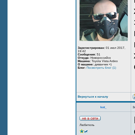
Зарегистрирован:
01 июл 2017,
19:42
Сообщения:
51
Откуда:
Новороссийск
Машина:
Toyota Vista Ardeo
О машине:
диванчик =)
Блог:
Посмотреть блог (1)
Вернуться к началу
kot_
З
Любитель