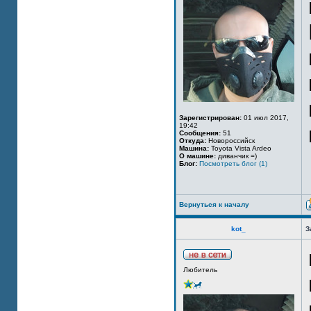
Зарегистрирован:
01 июл 2017,
19:42
Сообщения:
51
Откуда:
Новороссийск
Машина:
Toyota Vista Ardeo
О машине:
диванчик =)
Блог:
Посмотреть блог (1)
Вернуться к началу
kot_
З
Любитель