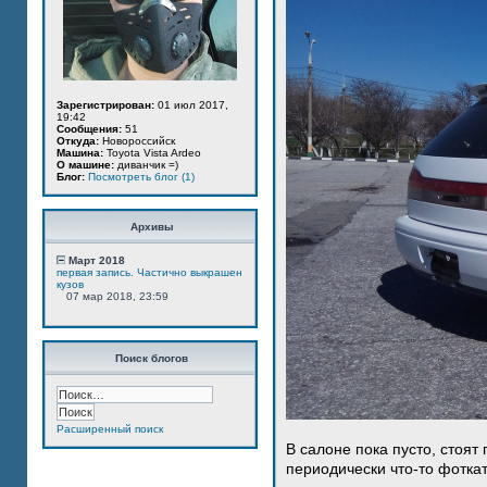
Зарегистрирован:
01 июл 2017,
19:42
Сообщения:
51
Откуда:
Новороссийск
Машина:
Toyota Vista Ardeo
О машине:
диванчик =)
Блог:
Посмотреть блог (1)
Архивы
Март 2018
первая запись. Частично выкрашен
кузов
07 мар 2018, 23:59
Поиск блогов
Расширенный поиск
В салоне пока пусто, стоят
периодически что-то фотка