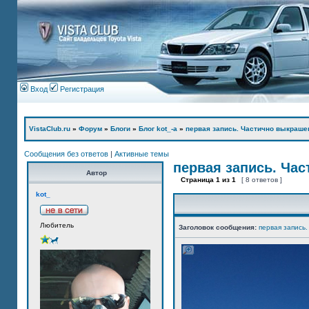
Вход
Регистрация
VistaClub.ru
»
Форум
»
Блоги
»
Блог kot_-а
»
первая запись. Частично выкраше
Сообщения без ответов
|
Активные темы
первая запись. Ча
Автор
Страница
1
из
1
[ 8 ответов ]
kot_
Любитель
Заголовок сообщения:
первая запись