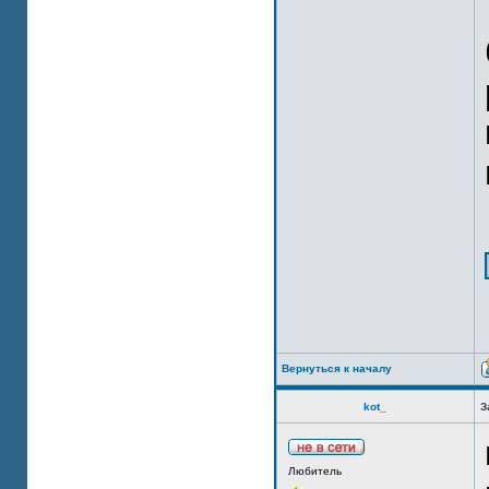
Вернуться к началу
kot_
З
Любитель