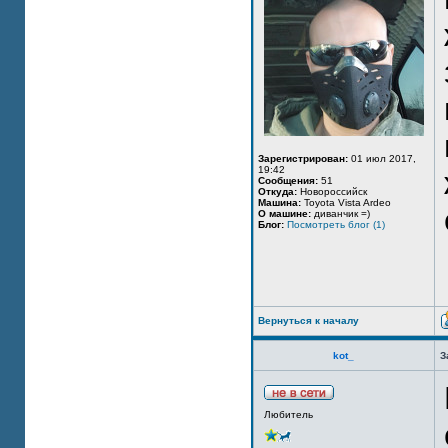
Зарегистрирован:
01 июл 2017,
19:42
Сообщения:
51
Откуда:
Новороссийск
Машина:
Toyota Vista Ardeo
О машине:
диванчик =)
Блог:
Посмотреть блог (1)
Вернуться к началу
kot_
З
Любитель