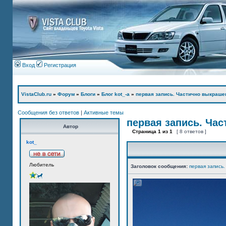
Вход
Регистрация
VistaClub.ru
»
Форум
»
Блоги
»
Блог kot_-а
»
первая запись. Частично выкраше
Сообщения без ответов
|
Активные темы
первая запись. Ча
Автор
Страница
1
из
1
[ 8 ответов ]
kot_
Любитель
Заголовок сообщения:
первая запись