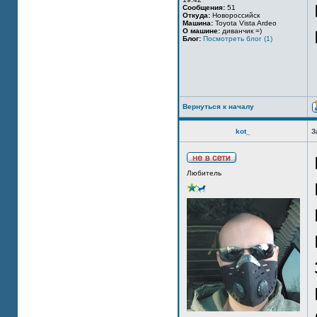
Сообщения:
51
Откуда:
Новороссийск
Машина:
Toyota Vista Ardeo
О машине:
диванчик =)
Блог:
Посмотреть блог (1)
Вернуться к началу
kot_
З
Любитель