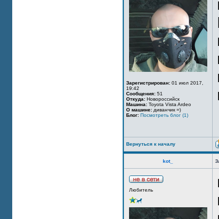
Зарегистрирован:
01 июл 2017,
19:42
Сообщения:
51
Откуда:
Новороссийск
Машина:
Toyota Vista Ardeo
О машине:
диванчик =)
Блог:
Посмотреть блог (1)
Вернуться к началу
kot_
З
Любитель