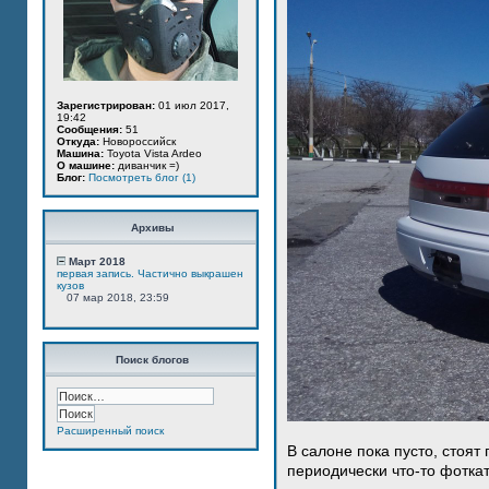
Зарегистрирован:
01 июл 2017,
19:42
Сообщения:
51
Откуда:
Новороссийск
Машина:
Toyota Vista Ardeo
О машине:
диванчик =)
Блог:
Посмотреть блог (1)
Архивы
Март 2018
первая запись. Частично выкрашен
кузов
07 мар 2018, 23:59
Поиск блогов
Расширенный поиск
В салоне пока пусто, стоят
периодически что-то фотка