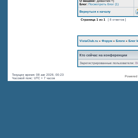
О машине:
диванчик =)
Блог:
Посмотреть блог (1)
Вернуться к началу
Страница
1
из
1
[ 8 ответов ]
VistaClub.ru
»
Форум
»
Блоги
»
Блог k
Кто сейчас на конференции
Зарегистрированные пользователи:
B
Текущее время: 08 авг 2026, 00:23
Powered b
Часовой пояс: UTC + 7 часов