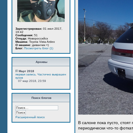
Зарегистрирован:
01 июл 2017,
19:42
Сообщения:
51
Откуда:
Новороссийск
Машина:
Toyota Vista Ardeo
О машине:
диванчик =)
Блог:
Посмотреть блог (1)
Архивы
Март 2018
первая запись. Частично выкрашен
кузов
07 мар 2018, 23:59
Поиск блогов
Расширенный поиск
В салоне пока пусто, стоят
периодически что-то фотка