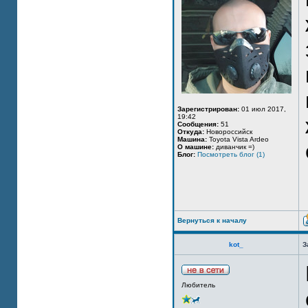
Зарегистрирован:
01 июл 2017,
19:42
Сообщения:
51
Откуда:
Новороссийск
Машина:
Toyota Vista Ardeo
О машине:
диванчик =)
Блог:
Посмотреть блог (1)
Вернуться к началу
kot_
З
Любитель