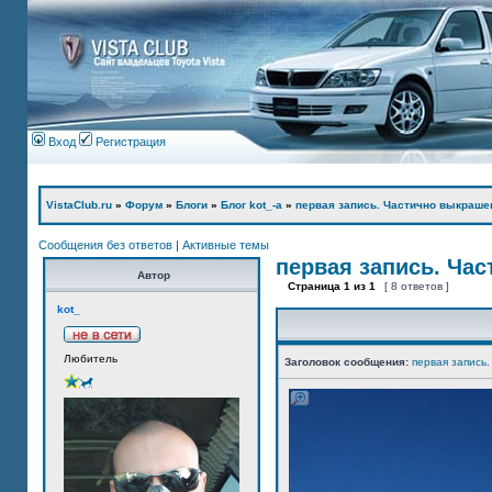
Вход
Регистрация
VistaClub.ru
»
Форум
»
Блоги
»
Блог kot_-а
»
первая запись. Частично выкраше
Сообщения без ответов
|
Активные темы
первая запись. Ча
Автор
Страница
1
из
1
[ 8 ответов ]
kot_
Любитель
Заголовок сообщения:
первая запись