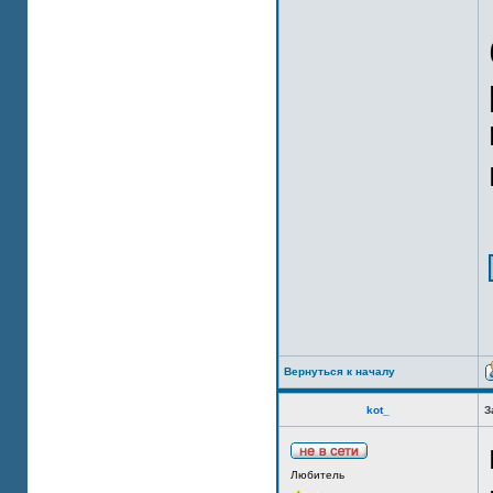
Вернуться к началу
kot_
З
Любитель