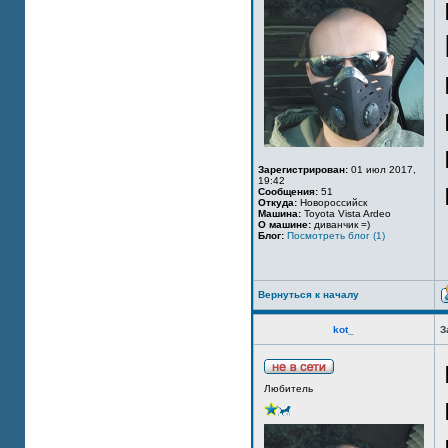
Зарегистрирован:
01 июл 2017,
19:42
Сообщения:
51
Откуда:
Новороссийск
Машина:
Toyota Vista Ardeo
О машине:
диванчик =)
Блог:
Посмотреть блог (1)
Вернуться к началу
kot_
З
Любитель