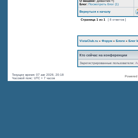
О машине:
диванчик =)
Блог:
Посмотреть блог (1)
Вернуться к началу
Страница
1
из
1
[ 8 ответов ]
VistaClub.ru
»
Форум
»
Блоги
»
Блог k
Кто сейчас на конференции
Зарегистрированные пользователи:
A
Текущее время: 07 авг 2026, 20:18
Powered b
Часовой пояс: UTC + 7 часов