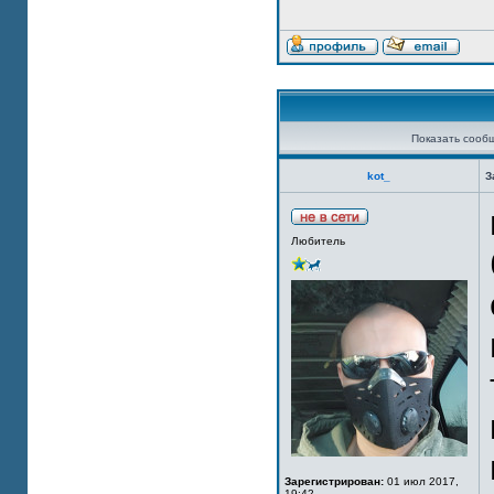
Показать сооб
kot_
З
Любитель
Зарегистрирован:
01 июл 2017,
19:42