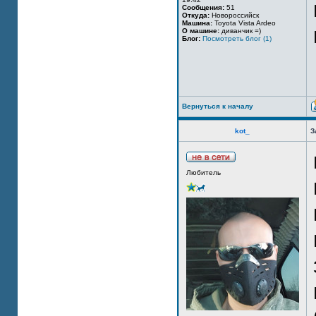
Сообщения:
51
Откуда:
Новороссийск
Машина:
Toyota Vista Ardeo
О машине:
диванчик =)
Блог:
Посмотреть блог (1)
Вернуться к началу
kot_
З
Любитель