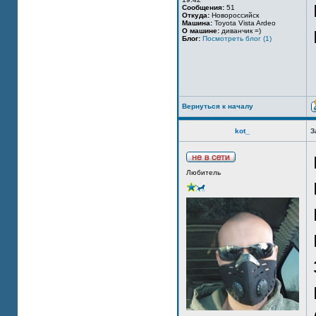
Сообщения:
51
Откуда:
Новороссийск
Машина:
Toyota Vista Ardeo
О машине:
диванчик =)
Блог:
Посмотреть блог (1)
Вернуться к началу
kot_
З
Любитель