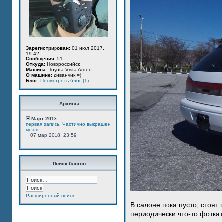
Зарегистрирован:
01 июл 2017,
19:42
Сообщения:
51
Откуда:
Новороссийск
Машина:
Toyota Vista Ardeo
О машине:
диванчик =)
Блог:
Посмотреть блог (1)
Архивы
Март 2018
первая запись. Частично выкрашен
кузов
07 мар 2018, 23:59
Поиск блогов
Расширенный поиск
В салоне пока пусто, стоят
периодически что-то фотка