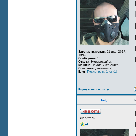
Зарегистрирован:
01 июл 2017,
19:42
Сообщения:
51
Откуда:
Новороссийск
Машина:
Toyota Vista Ardeo
О машине:
диванчик =)
Блог:
Посмотреть блог (1)
Вернуться к началу
kot_
З
Любитель