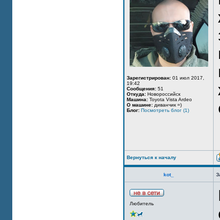
Зарегистрирован:
01 июл 2017,
19:42
Сообщения:
51
Откуда:
Новороссийск
Машина:
Toyota Vista Ardeo
О машине:
диванчик =)
Блог:
Посмотреть блог (1)
Вернуться к началу
kot_
З
Любитель