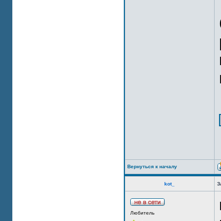
Вернуться к началу
kot_
З
Любитель