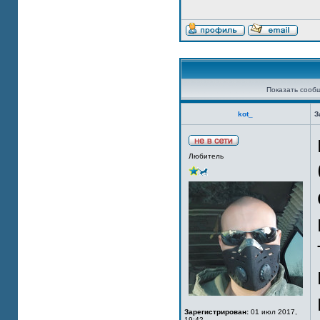
Показать сооб
kot_
З
Любитель
Зарегистрирован:
01 июл 2017,
19:42