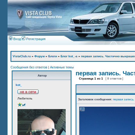
Вход
Регистрация
VistaClub.ru
»
Форум
»
Блоги
»
Блог kot_-а
»
первая запись. Частично выкраше
Сообщения без ответов
|
Активные темы
первая запись. Ча
Автор
Страница
1
из
1
[ 8 ответов ]
kot_
Любитель
Заголовок сообщения:
первая запись