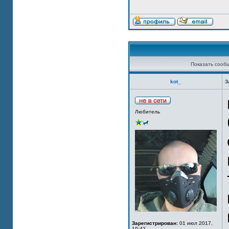
Показать сооб
kot_
З
Любитель
Зарегистрирован:
01 июл 2017,
19:42