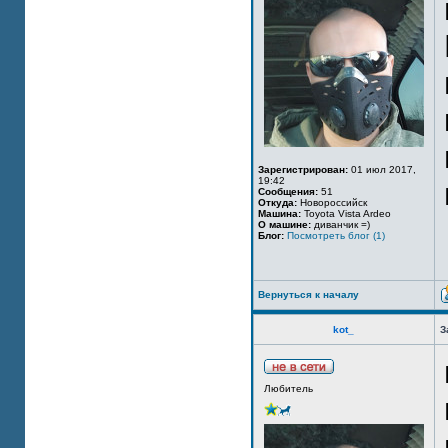
Зарегистрирован:
01 июл 2017,
19:42
Сообщения:
51
Откуда:
Новороссийск
Машина:
Toyota Vista Ardeo
О машине:
диванчик =)
Блог:
Посмотреть блог (1)
Вернуться к началу
kot_
З
Любитель