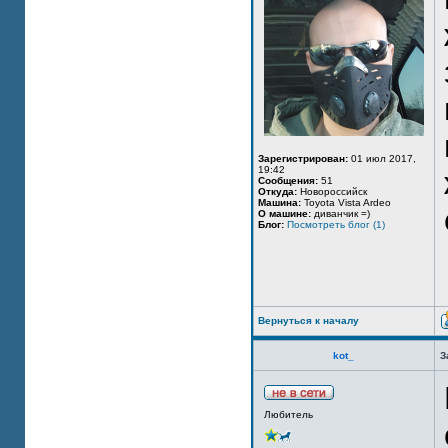
Зарегистрирован:
01 июл 2017,
19:42
Сообщения:
51
Откуда:
Новороссийск
Машина:
Toyota Vista Ardeo
О машине:
диванчик =)
Блог:
Посмотреть блог (1)
Вернуться к началу
kot_
З
Любитель