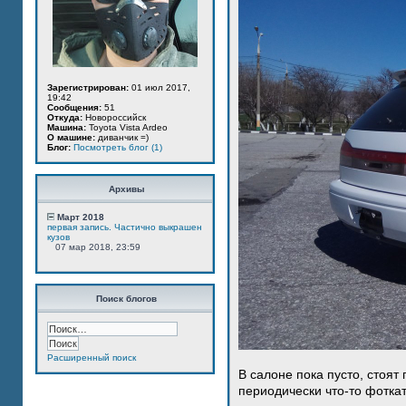
Зарегистрирован:
01 июл 2017,
19:42
Сообщения:
51
Откуда:
Новороссийск
Машина:
Toyota Vista Ardeo
О машине:
диванчик =)
Блог:
Посмотреть блог (1)
Архивы
Март 2018
первая запись. Частично выкрашен
кузов
07 мар 2018, 23:59
Поиск блогов
Расширенный поиск
В салоне пока пусто, стоят
периодически что-то фотка