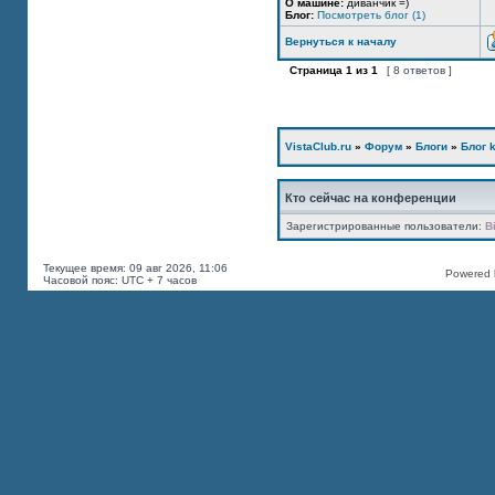
О машине:
диванчик =)
Блог:
Посмотреть блог (1)
Вернуться к началу
Страница
1
из
1
[ 8 ответов ]
VistaClub.ru
»
Форум
»
Блоги
»
Блог k
Кто сейчас на конференции
Зарегистрированные пользователи:
B
Текущее время: 09 авг 2026, 11:06
Powered b
Часовой пояс: UTC + 7 часов