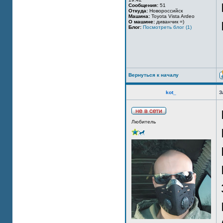
Сообщения:
51
Откуда:
Новороссийск
Машина:
Toyota Vista Ardeo
О машине:
диванчик =)
Блог:
Посмотреть блог (1)
Вернуться к началу
kot_
З
Любитель