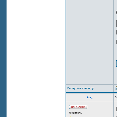
Вернуться к началу
kot_
З
Любитель