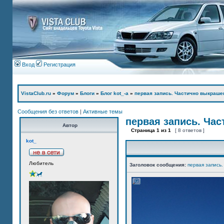
Вход
Регистрация
VistaClub.ru
»
Форум
»
Блоги
»
Блог kot_-а
»
первая запись. Частично выкраше
Сообщения без ответов
|
Активные темы
первая запись. Ча
Автор
Страница
1
из
1
[ 8 ответов ]
kot_
Любитель
Заголовок сообщения:
первая запись