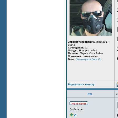
Зарегистрирован:
01 июл 2017,
19:42
Сообщения:
51
Откуда:
Новороссийск
Машина:
Toyota Vista Ardeo
О машине:
диванчик =)
Блог:
Посмотреть блог (1)
Вернуться к началу
kot_
З
Любитель