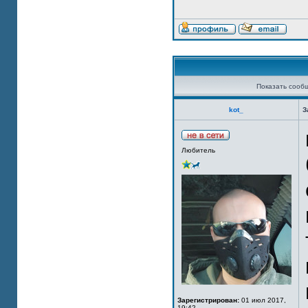
Показать сооб
kot_
З
Любитель
Зарегистрирован:
01 июл 2017,
19:42