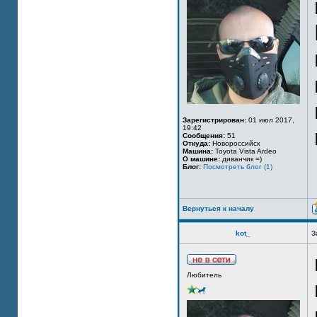
Зарегистрирован:
01 июл 2017,
19:42
Сообщения:
51
Откуда:
Новороссийск
Машина:
Toyota Vista Ardeo
О машине:
диванчик =)
Блог:
Посмотреть блог (1)
Вернуться к началу
kot_
З
Любитель