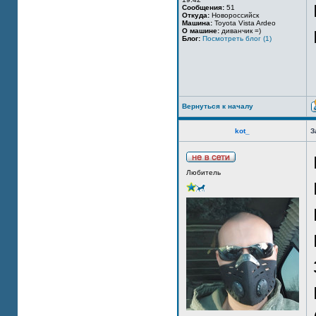
Сообщения:
51
Откуда:
Новороссийск
Машина:
Toyota Vista Ardeo
О машине:
диванчик =)
Блог:
Посмотреть блог (1)
Вернуться к началу
kot_
З
Любитель