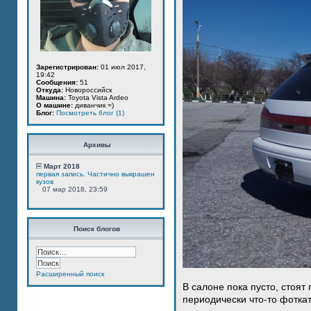
Зарегистрирован:
01 июл 2017,
19:42
Сообщения:
51
Откуда:
Новороссийск
Машина:
Toyota Vista Ardeo
О машине:
диванчик =)
Блог:
Посмотреть блог (1)
Архивы
Март 2018
первая запись. Частично выкрашен
кузов
07 мар 2018, 23:59
Поиск блогов
Расширенный поиск
В салоне пока пусто, стоят
периодически что-то фотка