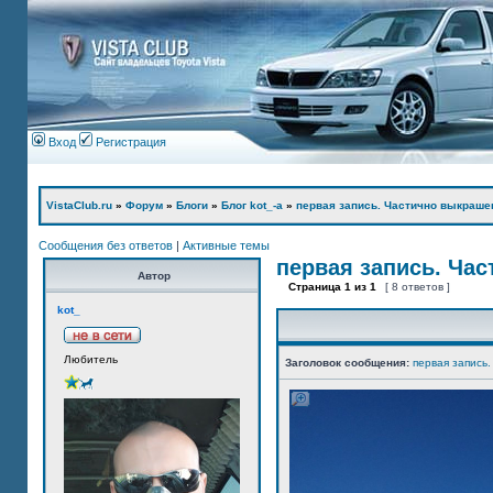
Вход
Регистрация
VistaClub.ru
»
Форум
»
Блоги
»
Блог kot_-а
»
первая запись. Частично выкраше
Сообщения без ответов
|
Активные темы
первая запись. Ча
Автор
Страница
1
из
1
[ 8 ответов ]
kot_
Любитель
Заголовок сообщения:
первая запись