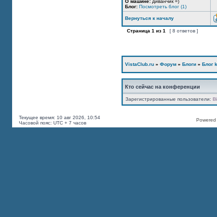
О машине:
диванчик =)
Блог:
Посмотреть блог (1)
Вернуться к началу
Страница
1
из
1
[ 8 ответов ]
VistaClub.ru
»
Форум
»
Блоги
»
Блог k
Кто сейчас на конференции
Зарегистрированные пользователи:
B
Текущее время: 10 авг 2026, 10:54
Powered b
Часовой пояс: UTC + 7 часов