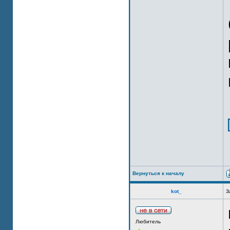
Вернуться к началу
kot_
З
Любитель