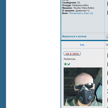
Сообщения:
51
Откуда:
Новороссийск
Машина:
Toyota Vista Ardeo
О машине:
диванчик =)
Блог:
Посмотреть блог (1)
Вернуться к началу
kot_
З
Любитель