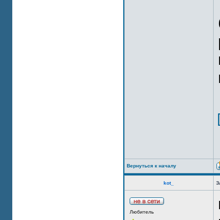
Вернуться к началу
kot_
З
Любитель