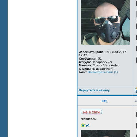
Зарегистрирован:
01 июл 2017,
19:42
Сообщения:
51
Откуда:
Новороссийск
Машина:
Toyota Vista Ardeo
О машине:
диванчик =)
Блог:
Посмотреть блог (1)
Вернуться к началу
kot_
З
Любитель