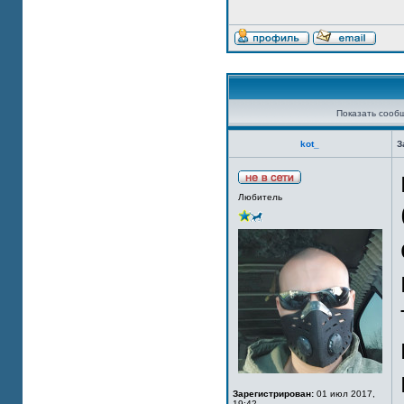
Показать сооб
kot_
З
Любитель
Зарегистрирован:
01 июл 2017,
19:42