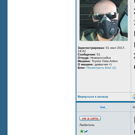
Зарегистрирован:
01 июл 2017,
19:42
Сообщения:
51
Откуда:
Новороссийск
Машина:
Toyota Vista Ardeo
О машине:
диванчик =)
Блог:
Посмотреть блог (1)
Вернуться к началу
kot_
З
Любитель