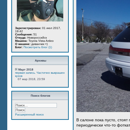
Зарегистрирован:
01 июл 2017,
19:42
Сообщения:
51
Откуда:
Новороссийск
Машина:
Toyota Vista Ardeo
О машине:
диванчик =)
Блог:
Посмотреть блог (1)
Архивы
Март 2018
первая запись. Частично выкрашен
кузов
07 мар 2018, 23:59
Поиск блогов
Расширенный поиск
В салоне пока пусто, стоят
периодически что-то фотка