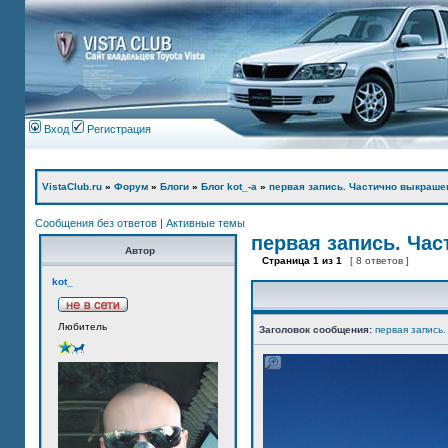
Вход
Регистрация
VistaClub.ru
»
Форум
»
Блоги
»
Блог kot_-а
»
первая запись. Частично выкраше
Сообщения без ответов
|
Активные темы
первая запись. Ча
Автор
Страница
1
из
1
[ 8 ответов ]
kot_
Любитель
Заголовок сообщения:
первая запись