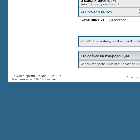
О машине:
диванчик =)
Блог:
Посмотреть блог (1)
Вернуться к началу
Страница
1
из
1
[ 8 ответов ]
VistaClub.ru
»
Форум
»
Блоги
»
Блог k
Кто сейчас на конференции
Зарегистрированные пользователи:
B
Текущее время: 06 авг 2026, 17:13
Powered b
Часовой пояс: UTC + 7 часов