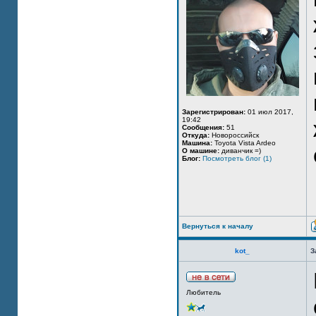
Зарегистрирован:
01 июл 2017,
19:42
Сообщения:
51
Откуда:
Новороссийск
Машина:
Toyota Vista Ardeo
О машине:
диванчик =)
Блог:
Посмотреть блог (1)
Вернуться к началу
kot_
З
Любитель