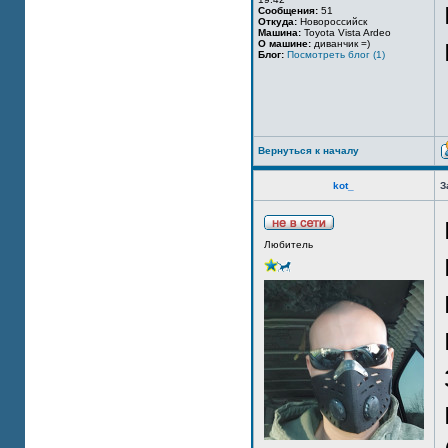
Сообщения:
51
Откуда:
Новороссийск
Машина:
Toyota Vista Ardeo
О машине:
диванчик =)
Блог:
Посмотреть блог (1)
Вернуться к началу
kot_
З
Любитель