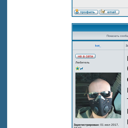
Показать сооб
kot_
З
Любитель
Зарегистрирован:
01 июл 2017,
19:42