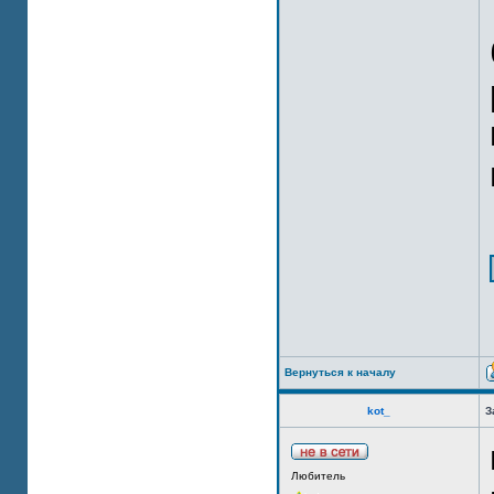
Вернуться к началу
kot_
З
Любитель