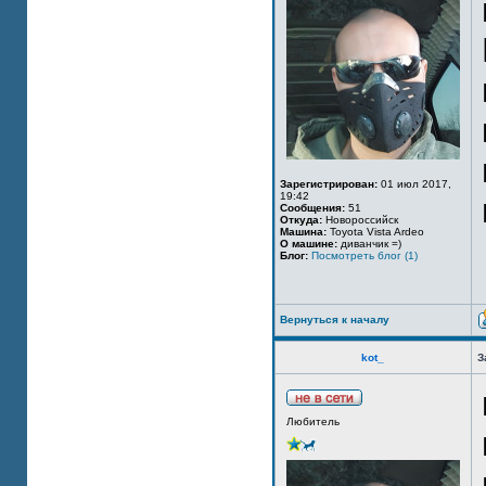
Зарегистрирован:
01 июл 2017,
19:42
Сообщения:
51
Откуда:
Новороссийск
Машина:
Toyota Vista Ardeo
О машине:
диванчик =)
Блог:
Посмотреть блог (1)
Вернуться к началу
kot_
З
Любитель