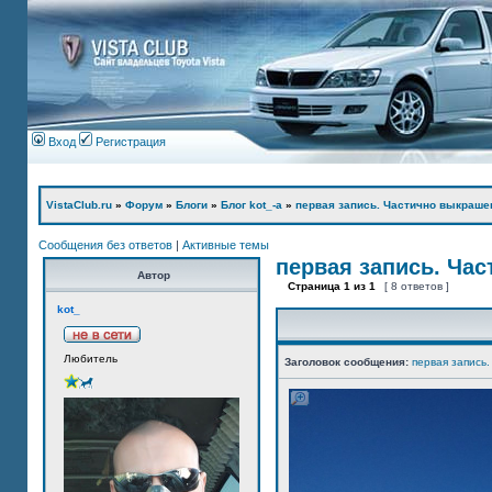
Вход
Регистрация
VistaClub.ru
»
Форум
»
Блоги
»
Блог kot_-а
»
первая запись. Частично выкраше
Сообщения без ответов
|
Активные темы
первая запись. Ча
Автор
Страница
1
из
1
[ 8 ответов ]
kot_
Любитель
Заголовок сообщения:
первая запись