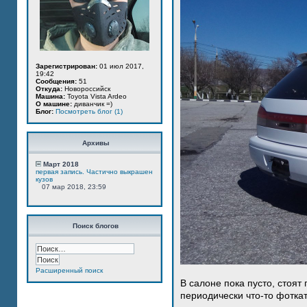
Зарегистрирован:
01 июл 2017,
19:42
Сообщения:
51
Откуда:
Новороссийск
Машина:
Toyota Vista Ardeo
О машине:
диванчик =)
Блог:
Посмотреть блог (1)
Архивы
Март 2018
первая запись. Частично выкрашен
кузов
07 мар 2018, 23:59
Поиск блогов
Расширенный поиск
В салоне пока пусто, стоят
периодически что-то фотка