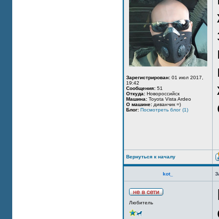
Зарегистрирован:
01 июл 2017,
19:42
Сообщения:
51
Откуда:
Новороссийск
Машина:
Toyota Vista Ardeo
О машине:
диванчик =)
Блог:
Посмотреть блог (1)
Вернуться к началу
kot_
З
Любитель