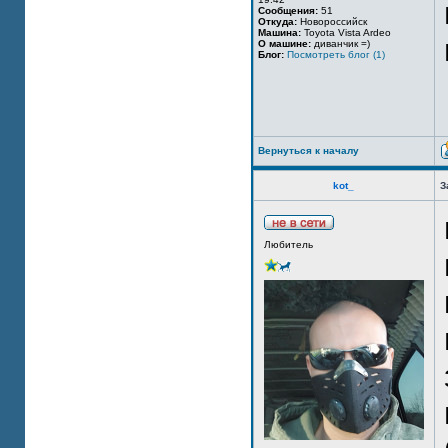
Сообщения:
51
Откуда:
Новороссийск
Машина:
Toyota Vista Ardeo
О машине:
диванчик =)
Блог:
Посмотреть блог (1)
Вернуться к началу
kot_
З
Любитель