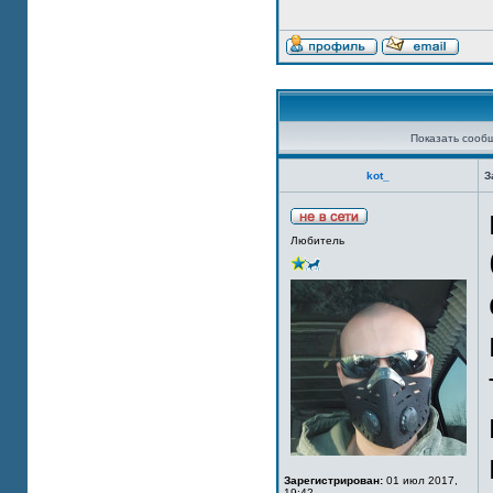
Показать сооб
kot_
З
Любитель
Зарегистрирован:
01 июл 2017,
19:42