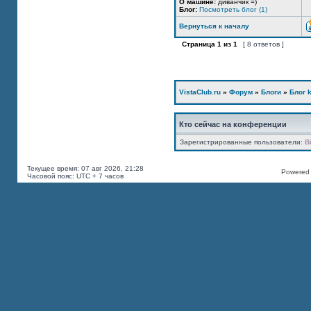
О машине:
диванчик =)
Блог:
Посмотреть блог (1)
Вернуться к началу
Страница
1
из
1
[ 8 ответов ]
VistaClub.ru
»
Форум
»
Блоги
»
Блог k
Кто сейчас на конференции
Зарегистрированные пользователи:
B
Текущее время: 07 авг 2026, 21:28
Powered b
Часовой пояс: UTC + 7 часов