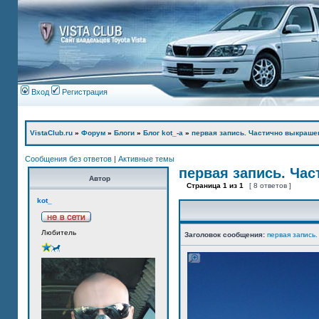
Вход
Регистрация
VistaClub.ru
»
Форум
»
Блоги
»
Блог kot_-а
»
первая запись. Частично выкраше
Сообщения без ответов
|
Активные темы
первая запись. Ча
Автор
Страница
1
из
1
[ 8 ответов ]
kot_
Любитель
Заголовок сообщения:
первая запись