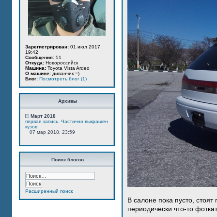
Зарегистрирован:
01 июл 2017,
19:42
Сообщения:
51
Откуда:
Новороссийск
Машина:
Toyota Vista Ardeo
О машине:
диванчик =)
Блог:
Посмотреть блог (1)
Архивы
Март 2018
первая запись. Частично выкрашен
кузов
07 мар 2018, 23:59
Поиск блогов
Расширенный поиск
В салоне пока пусто, стоят
периодически что-то фотка