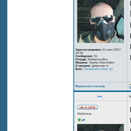
Зарегистрирован:
01 июл 2017,
19:42
Сообщения:
51
Откуда:
Новороссийск
Машина:
Toyota Vista Ardeo
О машине:
диванчик =)
Блог:
Посмотреть блог (1)
Вернуться к началу
kot_
З
Любитель