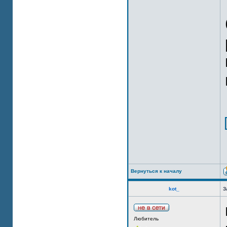
Вернуться к началу
kot_
З
Любитель