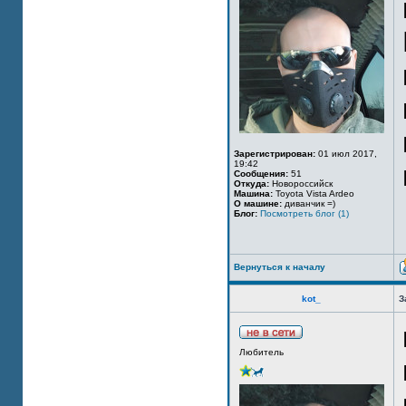
Зарегистрирован:
01 июл 2017,
19:42
Сообщения:
51
Откуда:
Новороссийск
Машина:
Toyota Vista Ardeo
О машине:
диванчик =)
Блог:
Посмотреть блог (1)
Вернуться к началу
kot_
З
Любитель