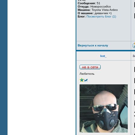
Сообщения:
51
Откуда:
Новороссийск
Машина:
Toyota Vista Ardeo
О машине:
диванчик =)
Блог:
Посмотреть блог (1)
Вернуться к началу
kot_
З
Любитель