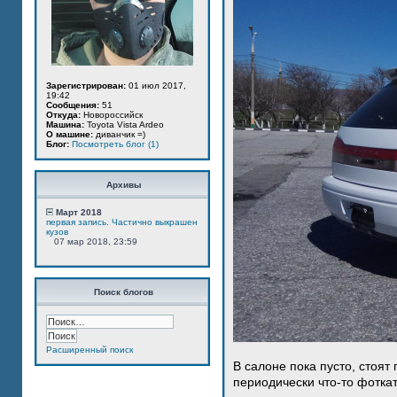
Зарегистрирован:
01 июл 2017,
19:42
Сообщения:
51
Откуда:
Новороссийск
Машина:
Toyota Vista Ardeo
О машине:
диванчик =)
Блог:
Посмотреть блог (1)
Архивы
Март 2018
первая запись. Частично выкрашен
кузов
07 мар 2018, 23:59
Поиск блогов
Расширенный поиск
В салоне пока пусто, стоят
периодически что-то фотка