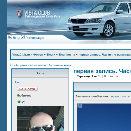
Вход
Регистрация
VistaClub.ru
»
Форум
»
Блоги
»
Блог kot_-а
»
первая запись. Частично выкраше
Сообщения без ответов
|
Активные темы
первая запись. Ча
Автор
Страница
1
из
1
[ 8 ответов ]
kot_
Любитель
Заголовок сообщения:
первая запись