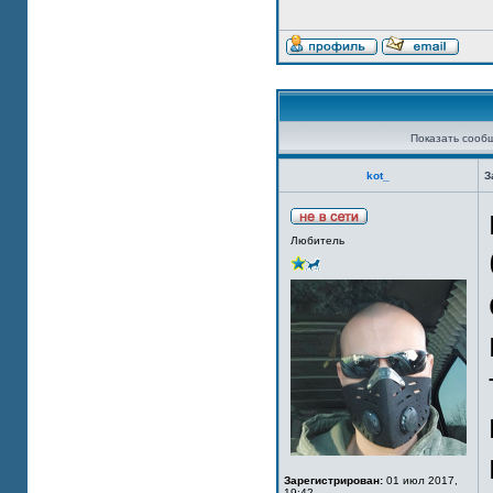
Показать сооб
kot_
З
Любитель
Зарегистрирован:
01 июл 2017,
19:42