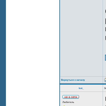
Вернуться к началу
kot_
З
Любитель