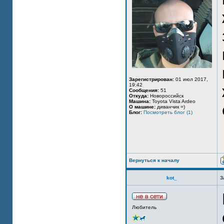
Зарегистрирован:
01 июл 2017,
19:42
Сообщения:
51
Откуда:
Новороссийск
Машина:
Toyota Vista Ardeo
О машине:
диванчик =)
Блог:
Посмотреть блог (1)
Вернуться к началу
kot_
З
Любитель