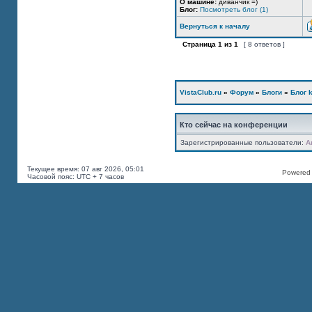
О машине:
диванчик =)
Блог:
Посмотреть блог (1)
Вернуться к началу
Страница
1
из
1
[ 8 ответов ]
VistaClub.ru
»
Форум
»
Блоги
»
Блог k
Кто сейчас на конференции
Зарегистрированные пользователи:
A
Текущее время: 07 авг 2026, 05:01
Powered b
Часовой пояс: UTC + 7 часов