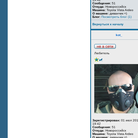
Сообщения:
51
Откуда:
Новороссийск
Машина:
Toyota Vista Ardeo
О машине:
диванчик =)
Блог:
Посмотреть блог (1)
Вернуться к началу
kot_
Любитель
Зарегистрирован:
01 июл 201
19:42
Сообщения:
51
Откуда:
Новороссийск
Машина:
Toyota Vista Ardeo
О машине:
диванчик =)