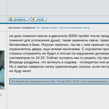
Заголовок сообщения:
Re: первая запись. Частично выкрашен кузов
на днях поменял масло в двигателе (5500 пробег после пред
поменял для успокоения души), также заменены свечи, терм
бензиновые в баке. Ноускат приехал, так же с ним приехал 
ограничитель двери, еще всякая мелочевка. С ноускатом про
стаканы отправлять не будет и послал (в нарушение договоре
сантиметров по 10-15. Сейчас пытаюсь как-то решить эту про
Впереди раздумья, что воткнуть в ходовку - полиуретан или ре
Ну и завтра наверное начну шумозоляцию салона, если нас
не буду занят
Последний раз редактировалось
kot_
04 апр 2018, 02:25, всего редактировалось 
7,