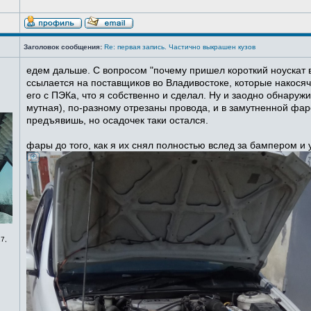
Заголовок сообщения:
Re: первая запись. Частично выкрашен кузов
едем дальше. С вопросом "почему пришел короткий ноускат в
ссылается на поставщиков во Владивостоке, которые накосячи
его с ПЭКа, что я собственно и сделал. Ну и заодно обнаруж
мутная), по-разному отрезаны провода, и в замутненной фаре
предъявишь, но осадочек таки остался.
фары до того, как я их снял полностью вслед за бампером и
7,