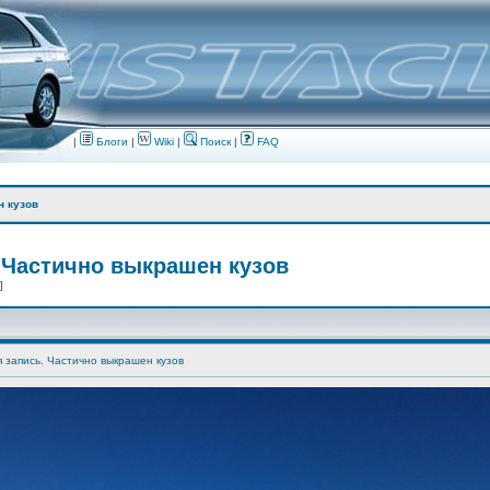
|
Блоги
|
Wiki
|
Поиск
|
FAQ
н кузов
 Частично выкрашен кузов
 ]
я запись. Частично выкрашен кузов