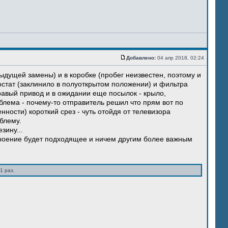
Добавлено:
04 апр 2018, 02:24
ыдущей замены) и в коробке (пробег неизвестен, поэтому и
остат (заклинило в полуоткрытом положении) и фильтра
правый привод и в ожидании еще посылок - крыло,
блема - почему-то отправитель решил что прям вот по
нности) короткий срез - чуть отойдя от телевизора
блему.
зину...
троение будет подходящее и ничем другим более важным
1 раз.