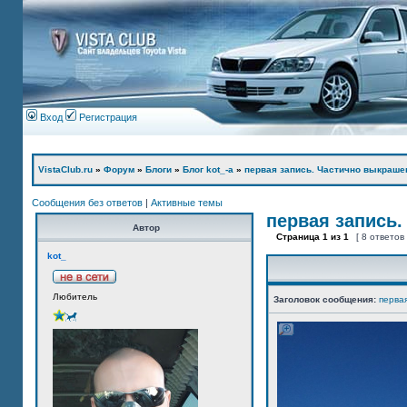
Вход
Регистрация
VistaClub.ru
»
Форум
»
Блоги
»
Блог kot_-а
»
первая запись. Частично выкраше
Сообщения без ответов
|
Активные темы
первая запись.
Автор
Страница
1
из
1
[ 8 ответов
kot_
Любитель
Заголовок сообщения:
перва