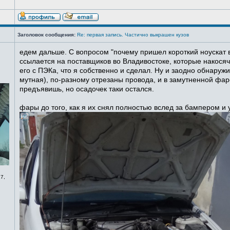
Заголовок сообщения:
Re: первая запись. Частично выкрашен кузов
едем дальше. С вопросом "почему пришел короткий ноускат в
ссылается на поставщиков во Владивостоке, которые накосячи
его с ПЭКа, что я собственно и сделал. Ну и заодно обнаруж
мутная), по-разному отрезаны провода, и в замутненной фаре
предъявишь, но осадочек таки остался.
фары до того, как я их снял полностью вслед за бампером и
7,