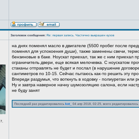
Заголовок сообщения:
Re: первая запись. Частично выкрашен кузов
на днях поменял масло в двигателе (5500 пробег после пред
поменял для успокоения души), также заменены свечи, терм
бензиновые в баке. Ноускат приехал, так же с ним приехал 
ограничитель двери, еще всякая мелочевка. С ноускатом про
стаканы отправлять не будет и послал (в нарушение договоре
сантиметров по 10-15. Сейчас пытаюсь как-то решить эту про
Впереди раздумья, что воткнуть в ходовку - полиуретан или ре
Ну и завтра наверное начну шумозоляцию салона, если нас
не буду занят
Последний раз редактировалось
kot_
04 апр 2018, 02:25, всего редактировалось 
7,