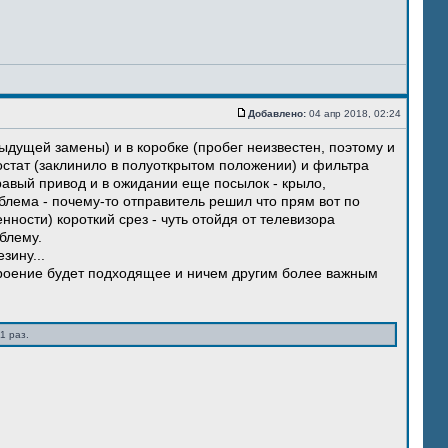
Добавлено:
04 апр 2018, 02:24
ыдущей замены) и в коробке (пробег неизвестен, поэтому и
остат (заклинило в полуоткрытом положении) и фильтра
правый привод и в ожидании еще посылок - крыло,
блема - почему-то отправитель решил что прям вот по
нности) короткий срез - чуть отойдя от телевизора
блему.
зину...
троение будет подходящее и ничем другим более важным
1 раз.