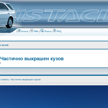
|
Блоги
|
Wiki
|
Поиск
|
FAQ
н кузов
 Частично выкрашен кузов
 ]
я запись. Частично выкрашен кузов