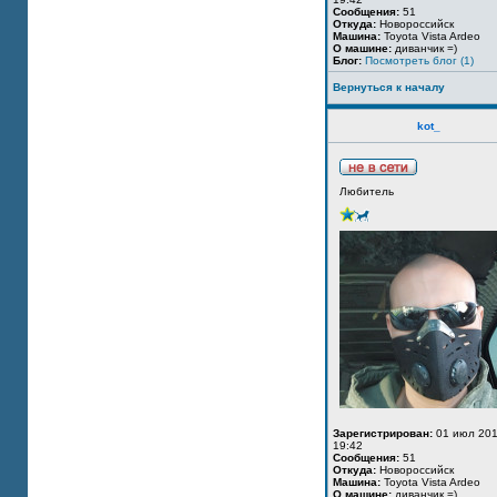
Сообщения:
51
Откуда:
Новороссийск
Машина:
Toyota Vista Ardeo
О машине:
диванчик =)
Блог:
Посмотреть блог (1)
Вернуться к началу
kot_
Любитель
Зарегистрирован:
01 июл 201
19:42
Сообщения:
51
Откуда:
Новороссийск
Машина:
Toyota Vista Ardeo
О машине:
диванчик =)