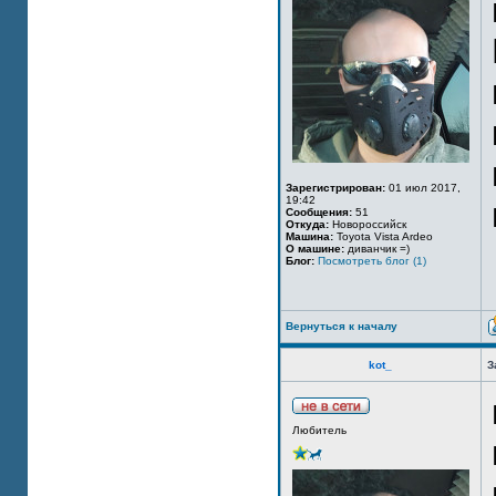
Зарегистрирован:
01 июл 2017,
19:42
Сообщения:
51
Откуда:
Новороссийск
Машина:
Toyota Vista Ardeo
О машине:
диванчик =)
Блог:
Посмотреть блог (1)
Вернуться к началу
kot_
З
Любитель