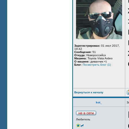
Зарегистрирован:
01 июл 2017,
19:42
Сообщения:
51
Откуда:
Новороссийск
Машина:
Toyota Vista Ardeo
О машине:
диванчик =)
Блог:
Посмотреть блог (1)
Вернуться к началу
kot_
З
Любитель