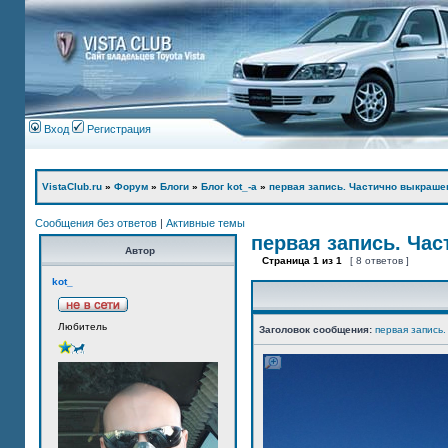
Вход
Регистрация
VistaClub.ru
»
Форум
»
Блоги
»
Блог kot_-а
»
первая запись. Частично выкраше
Сообщения без ответов
|
Активные темы
первая запись. Ча
Автор
Страница
1
из
1
[ 8 ответов ]
kot_
Любитель
Заголовок сообщения:
первая запись