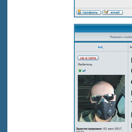
Показать сооб
kot_
З
Любитель
Зарегистрирован:
01 июл 2017,
19:42