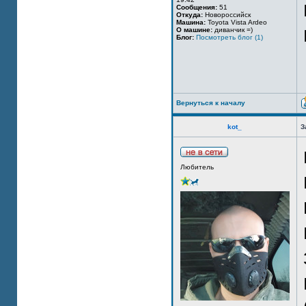
Сообщения:
51
Откуда:
Новороссийск
Машина:
Toyota Vista Ardeo
О машине:
диванчик =)
Блог:
Посмотреть блог (1)
Вернуться к началу
kot_
З
Любитель