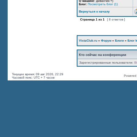
О машине:
диванчик =)
Блог:
Посмотреть блог (1)
Вернуться к началу
Страница
1
из
1
[ 8 ответов ]
VistaClub.ru
»
Форум
»
Блоги
»
Блог k
Кто сейчас на конференции
Зарегистрированные пользователи:
B
Текущее время: 09 авг 2026, 22:29
Powered b
Часовой пояс: UTC + 7 часов