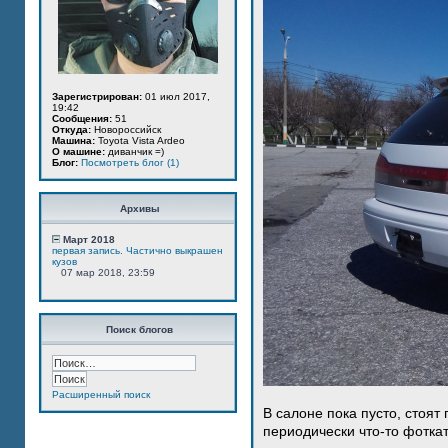
Зарегистрирован:
01 июл 2017,
19:42
Сообщения:
51
Откуда:
Новороссийск
Машина:
Toyota Vista Ardeo
О машине:
диванчик =)
Блог:
Посмотреть блог (1)
Архивы
Март 2018
первая запись. Частично выкрашен
кузов
07 мар 2018, 23:59
Поиск блогов
Расширенный поиск
В салоне пока пусто, стоят
периодически что-то фотка