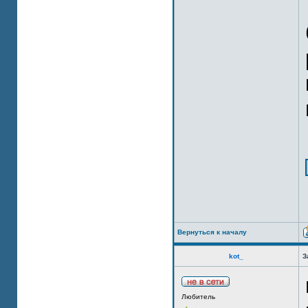
Вернуться к началу
kot_
З
Любитель