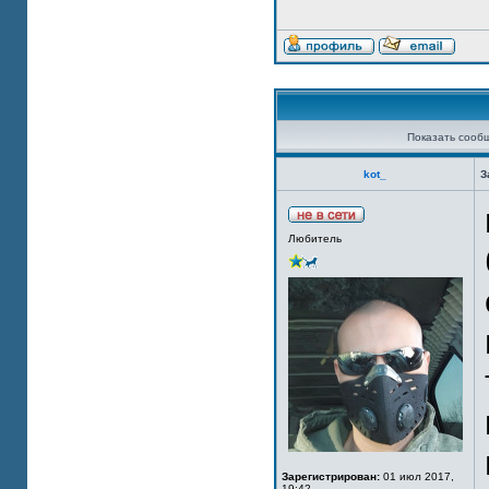
Показать сооб
kot_
З
Любитель
Зарегистрирован:
01 июл 2017,
19:42