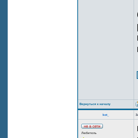
Вернуться к началу
kot_
З
Любитель