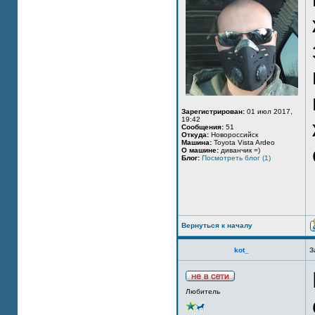
Зарегистрирован:
01 июл 2017,
19:42
Сообщения:
51
Откуда:
Новороссийск
Машина:
Toyota Vista Ardeo
О машине:
диванчик =)
Блог:
Посмотреть блог (1)
Вернуться к началу
kot_
З
Любитель