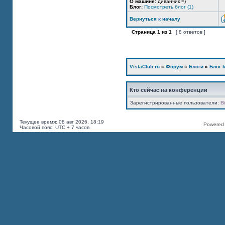
О машине:
диванчик =)
Блог:
Посмотреть блог (1)
Вернуться к началу
Страница
1
из
1
[ 8 ответов ]
VistaClub.ru
»
Форум
»
Блоги
»
Блог k
Кто сейчас на конференции
Зарегистрированные пользователи:
B
Текущее время: 08 авг 2026, 18:19
Powered b
Часовой пояс: UTC + 7 часов