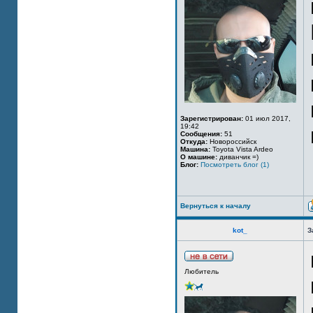
Зарегистрирован:
01 июл 2017,
19:42
Сообщения:
51
Откуда:
Новороссийск
Машина:
Toyota Vista Ardeo
О машине:
диванчик =)
Блог:
Посмотреть блог (1)
Вернуться к началу
kot_
З
Любитель