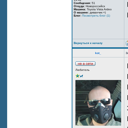
Сообщения:
51
Откуда:
Новороссийск
Машина:
Toyota Vista Ardeo
О машине:
диванчик =)
Блог:
Посмотреть блог (1)
Вернуться к началу
kot_
З
Любитель