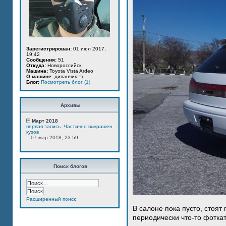
Зарегистрирован:
01 июл 2017,
19:42
Сообщения:
51
Откуда:
Новороссийск
Машина:
Toyota Vista Ardeo
О машине:
диванчик =)
Блог:
Посмотреть блог (1)
Архивы
Март 2018
первая запись. Частично выкрашен
кузов
07 мар 2018, 23:59
Поиск блогов
Расширенный поиск
В салоне пока пусто, стоят
периодически что-то фотка