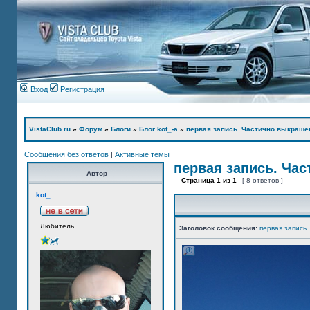
Вход
Регистрация
VistaClub.ru
»
Форум
»
Блоги
»
Блог kot_-а
»
первая запись. Частично выкраше
Сообщения без ответов
|
Активные темы
первая запись. Ча
Автор
Страница
1
из
1
[ 8 ответов ]
kot_
Любитель
Заголовок сообщения:
первая запись