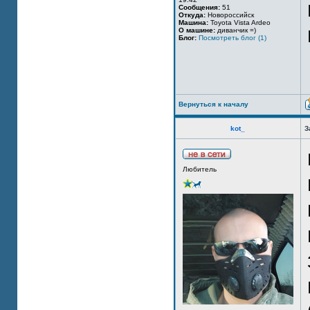
Сообщения:
51
Откуда:
Новороссийск
Машина:
Toyota Vista Ardeo
О машине:
диванчик =)
Блог:
Посмотреть блог (1)
Вернуться к началу
kot_
З
Любитель