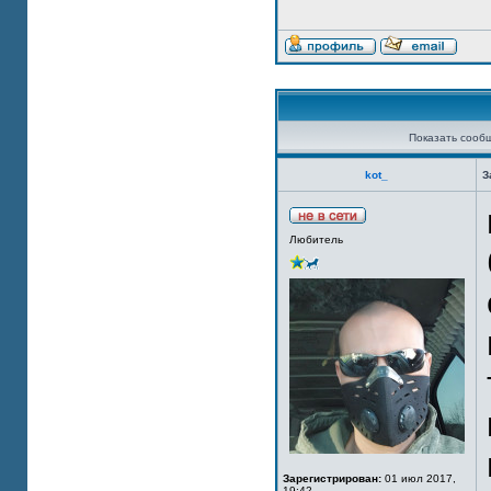
Показать сооб
kot_
З
Любитель
Зарегистрирован:
01 июл 2017,
19:42