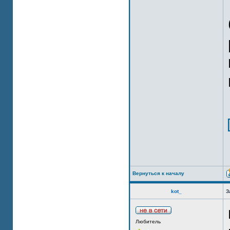
Вернуться к началу
kot_
З
Любитель