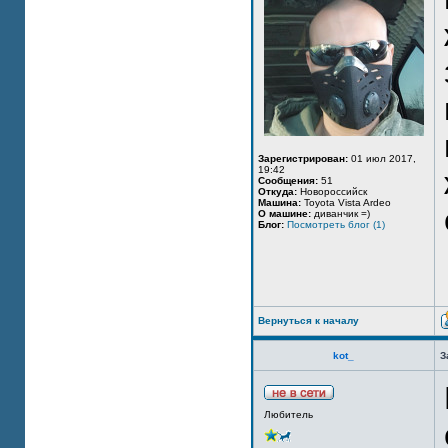
Зарегистрирован:
01 июл 2017,
19:42
Сообщения:
51
Откуда:
Новороссийск
Машина:
Toyota Vista Ardeo
О машине:
диванчик =)
Блог:
Посмотреть блог (1)
Вернуться к началу
kot_
З
Любитель