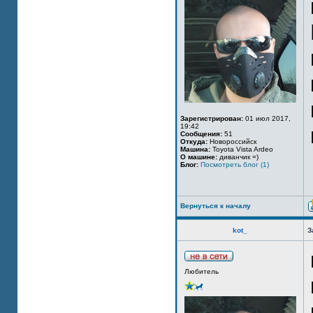
Зарегистрирован:
01 июл 2017,
19:42
Сообщения:
51
Откуда:
Новороссийск
Машина:
Toyota Vista Ardeo
О машине:
диванчик =)
Блог:
Посмотреть блог (1)
Вернуться к началу
kot_
З
Любитель