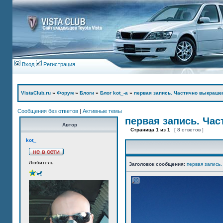
Вход
Регистрация
VistaClub.ru
»
Форум
»
Блоги
»
Блог kot_-а
»
первая запись. Частично выкраше
Сообщения без ответов
|
Активные темы
первая запись. Ча
Автор
Страница
1
из
1
[ 8 ответов ]
kot_
Любитель
Заголовок сообщения:
первая запись