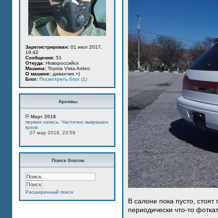
Зарегистрирован:
01 июл 2017,
19:42
Сообщения:
51
Откуда:
Новороссийск
Машина:
Toyota Vista Ardeo
О машине:
диванчик =)
Блог:
Посмотреть блог (1)
Архивы
Март 2018
первая запись. Частично выкрашен
кузов
07 мар 2018, 23:59
Поиск блогов
Расширенный поиск
В салоне пока пусто, стоят
периодически что-то фотка