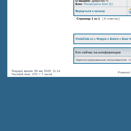
О машине:
диванчик =)
Блог:
Посмотреть блог (1)
Вернуться к началу
Страница
1
из
1
[ 8 ответов ]
VistaClub.ru
»
Форум
»
Блоги
»
Блог k
Кто сейчас на конференции
Зарегистрированные пользователи:
A
Текущее время: 09 авг 2026, 11:14
Powered b
Часовой пояс: UTC + 7 часов