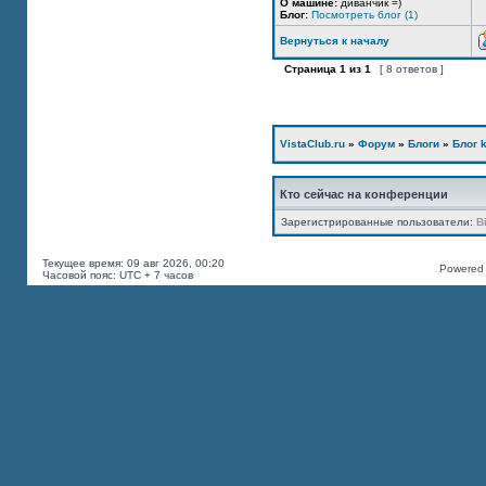
О машине:
диванчик =)
Блог:
Посмотреть блог (1)
Вернуться к началу
Страница
1
из
1
[ 8 ответов ]
VistaClub.ru
»
Форум
»
Блоги
»
Блог k
Кто сейчас на конференции
Зарегистрированные пользователи:
B
Текущее время: 09 авг 2026, 00:20
Powered b
Часовой пояс: UTC + 7 часов