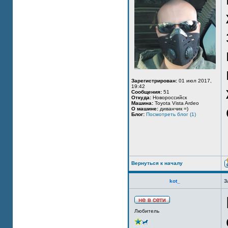
Зарегистрирован:
01 июл 2017,
19:42
Сообщения:
51
Откуда:
Новороссийск
Машина:
Toyota Vista Ardeo
О машине:
диванчик =)
Блог:
Посмотреть блог (1)
Вернуться к началу
kot_
З
Любитель