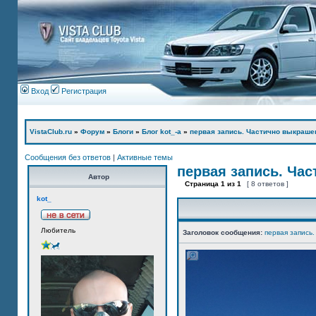
Вход
Регистрация
VistaClub.ru
»
Форум
»
Блоги
»
Блог kot_-а
»
первая запись. Частично выкраше
Сообщения без ответов
|
Активные темы
первая запись. Ча
Автор
Страница
1
из
1
[ 8 ответов ]
kot_
Любитель
Заголовок сообщения:
первая запись