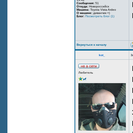
Сообщения:
51
Откуда:
Новороссийск
Машина:
Toyota Vista Ardeo
О машине:
диванчик =)
Блог:
Посмотреть блог (1)
Вернуться к началу
kot_
З
Любитель