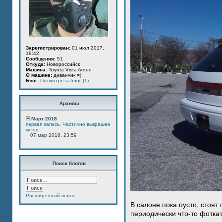
Зарегистрирован:
01 июл 2017,
19:42
Сообщения:
51
Откуда:
Новороссийск
Машина:
Toyota Vista Ardeo
О машине:
диванчик =)
Блог:
Посмотреть блог (1)
Архивы
Март 2018
первая запись. Частично выкрашен
кузов
07 мар 2018, 23:59
Поиск блогов
Расширенный поиск
В салоне пока пусто, стоят
периодически что-то фотка