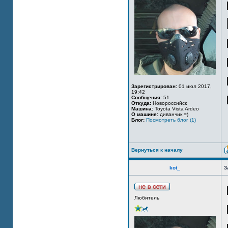
Зарегистрирован:
01 июл 2017,
19:42
Сообщения:
51
Откуда:
Новороссийск
Машина:
Toyota Vista Ardeo
О машине:
диванчик =)
Блог:
Посмотреть блог (1)
Вернуться к началу
kot_
З
Любитель