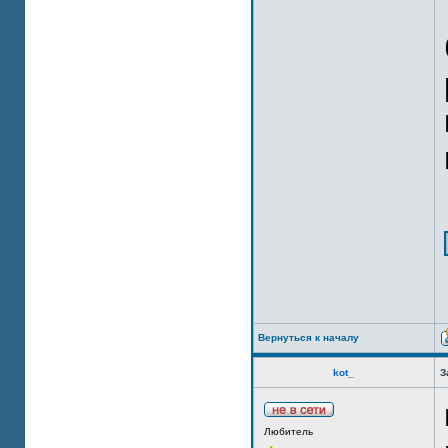
Вернуться к началу
kot_
З
Любитель