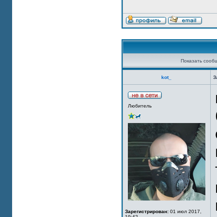
Показать сооб
kot_
З
Любитель
Зарегистрирован:
01 июл 2017,
19:42