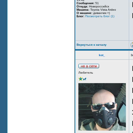
Сообщения:
51
Откуда:
Новороссийск
Машина:
Toyota Vista Ardeo
О машине:
диванчик =)
Блог:
Посмотреть блог (1)
Вернуться к началу
kot_
З
Любитель