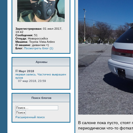
Зарегистрирован:
01 июл 2017,
19:42
Сообщения:
51
Откуда:
Новороссийск
Машина:
Toyota Vista Ardeo
О машине:
диванчик =)
Блог:
Посмотреть блог (1)
Архивы
Март 2018
первая запись. Частично выкрашен
кузов
07 мар 2018, 23:59
Поиск блогов
Расширенный поиск
В салоне пока пусто, стоят
периодически что-то фотка