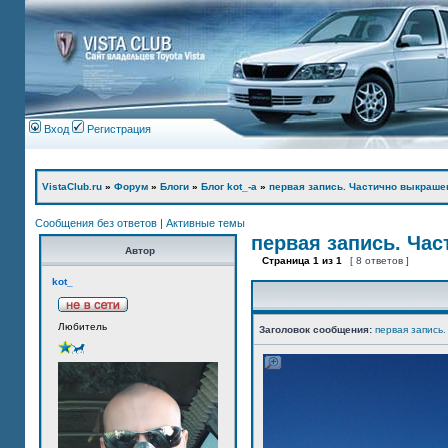
Вход
Регистрация
VistaClub.ru
»
Форум
»
Блоги
»
Блог kot_-а
»
первая запись. Частично выкраше
Сообщения без ответов
|
Активные темы
первая запись. Ча
Автор
Страница
1
из
1
[ 8 ответов ]
kot_
Любитель
Заголовок сообщения:
первая запись