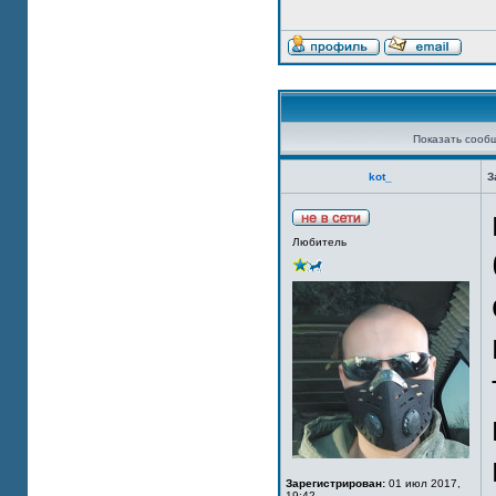
Показать сооб
kot_
З
Любитель
Зарегистрирован:
01 июл 2017,
19:42