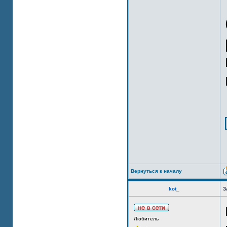
Вернуться к началу
kot_
З
Любитель