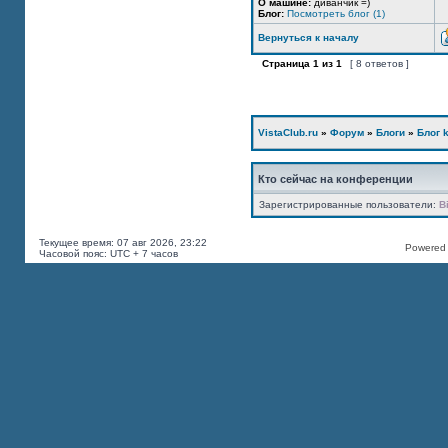
О машине:
диванчик =)
Блог:
Посмотреть блог (1)
Вернуться к началу
Страница
1
из
1
[ 8 ответов ]
VistaClub.ru
»
Форум
»
Блоги
»
Блог k
Кто сейчас на конференции
Зарегистрированные пользователи:
B
Текущее время: 07 авг 2026, 23:22
Powered b
Часовой пояс: UTC + 7 часов