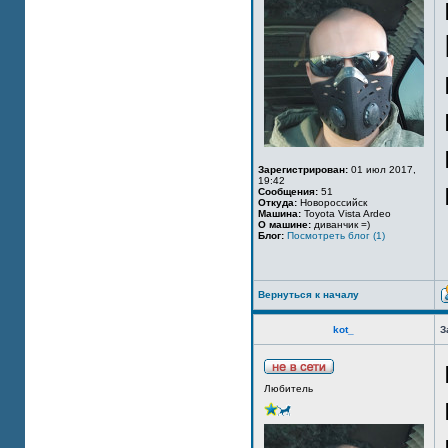
Зарегистрирован:
01 июл 2017,
19:42
Сообщения:
51
Откуда:
Новороссийск
Машина:
Toyota Vista Ardeo
О машине:
диванчик =)
Блог:
Посмотреть блог (1)
Вернуться к началу
kot_
З
Любитель