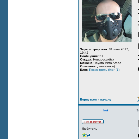
Зарегистрирован:
01 июл 2017,
19:42
Сообщения:
51
Откуда:
Новороссийск
Машина:
Toyota Vista Ardeo
О машине:
диванчик =)
Блог:
Посмотреть блог (1)
Вернуться к началу
kot_
З
Любитель