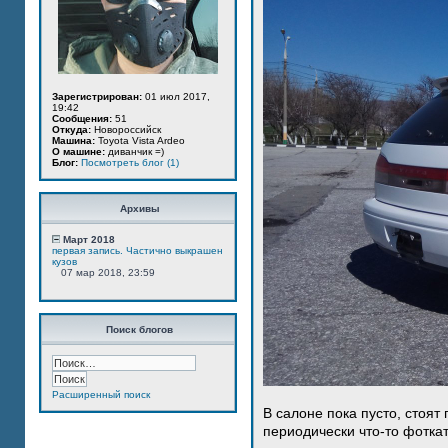
Зарегистрирован:
01 июл 2017,
19:42
Сообщения:
51
Откуда:
Новороссийск
Машина:
Toyota Vista Ardeo
О машине:
диванчик =)
Блог:
Посмотреть блог (1)
Архивы
Март 2018
первая запись. Частично выкрашен
кузов
07 мар 2018, 23:59
Поиск блогов
Расширенный поиск
В салоне пока пусто, стоят
периодически что-то фотка