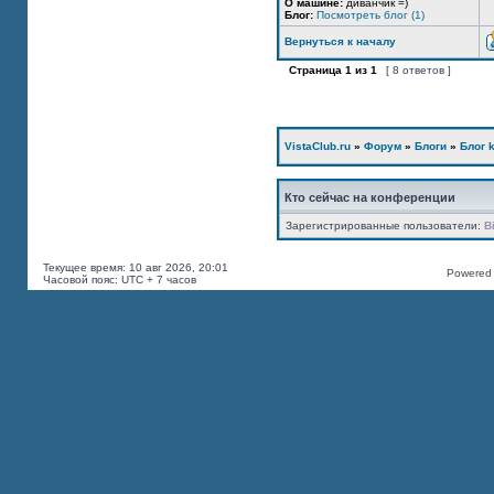
О машине:
диванчик =)
Блог:
Посмотреть блог (1)
Вернуться к началу
Страница
1
из
1
[ 8 ответов ]
VistaClub.ru
»
Форум
»
Блоги
»
Блог k
Кто сейчас на конференции
Зарегистрированные пользователи:
B
Текущее время: 10 авг 2026, 20:01
Powered b
Часовой пояс: UTC + 7 часов