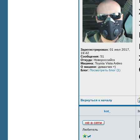
Зарегистрирован:
01 июл 2017,
19:42
Сообщения:
51
Откуда:
Новороссийск
Машина:
Toyota Vista Ardeo
О машине:
диванчик =)
Блог:
Посмотреть блог (1)
Вернуться к началу
kot_
З
Любитель