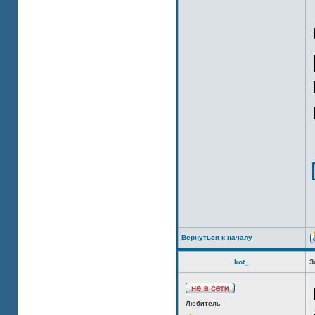
Вернуться к началу
kot_
З
Любитель