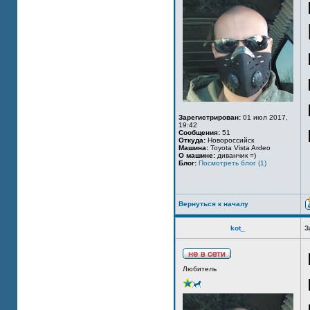
Зарегистрирован:
01 июл 2017,
19:42
Сообщения:
51
Откуда:
Новороссийск
Машина:
Toyota Vista Ardeo
О машине:
диванчик =)
Блог:
Посмотреть блог (1)
Вернуться к началу
kot_
З
Любитель