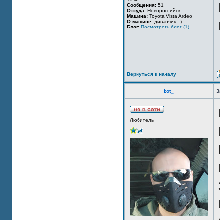
Сообщения:
51
Откуда:
Новороссийск
Машина:
Toyota Vista Ardeo
О машине:
диванчик =)
Блог:
Посмотреть блог (1)
Вернуться к началу
kot_
З
Любитель