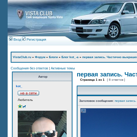
Вход
Регистрация
VistaClub.ru
»
Форум
»
Блоги
»
Блог kot_-а
»
первая запись. Частично выкраше
Сообщения без ответов
|
Активные темы
первая запись. Ча
Автор
Страница
1
из
1
[ 8 ответов ]
kot_
Любитель
Заголовок сообщения:
первая запись