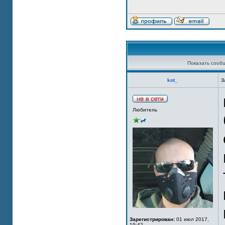
Показать сооб
kot_
З
Любитель
Зарегистрирован:
01 июл 2017,
19:42