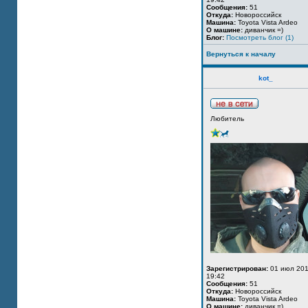
Сообщения:
51
Откуда:
Новороссийск
Машина:
Toyota Vista Ardeo
О машине:
диванчик =)
Блог:
Посмотреть блог (1)
Вернуться к началу
kot_
Любитель
Зарегистрирован:
01 июл 201
19:42
Сообщения:
51
Откуда:
Новороссийск
Машина:
Toyota Vista Ardeo
О машине:
диванчик =)