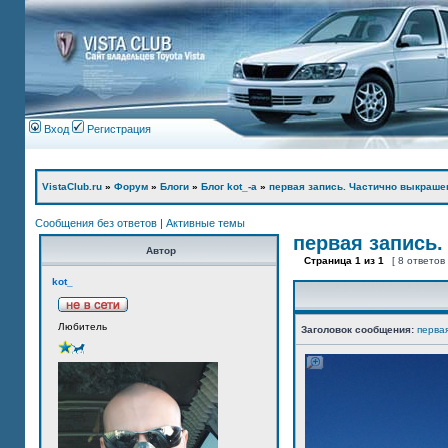
Вход
Регистрация
VistaClub.ru
»
Форум
»
Блоги
»
Блог kot_-а
»
первая запись. Частично выкраше
Сообщения без ответов
|
Активные темы
первая запись.
Автор
Страница
1
из
1
[ 8 ответов
kot_
Любитель
Заголовок сообщения:
перва