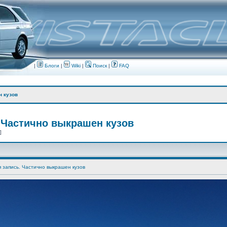
|
Блоги
|
Wiki
|
Поиск
|
FAQ
н кузов
 Частично выкрашен кузов
 ]
я запись. Частично выкрашен кузов