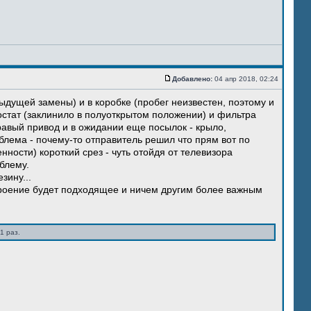
Добавлено:
04 апр 2018, 02:24
ыдущей замены) и в коробке (пробег неизвестен, поэтому и
остат (заклинило в полуоткрытом положении) и фильтра
правый привод и в ожидании еще посылок - крыло,
блема - почему-то отправитель решил что прям вот по
нности) короткий срез - чуть отойдя от телевизора
блему.
зину...
троение будет подходящее и ничем другим более важным
1 раз.