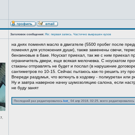
Заголовок сообщения:
Re: первая запись. Частично выкрашен кузов
на днях поменял масло в двигателе (5500 пробег после пред
поменял для успокоения души), также заменены свечи, терм
бензиновые в баке. Ноускат приехал, так же с ним приехал 
ограничитель двери, еще всякая мелочевка. С ноускатом про
стаканы отправлять не будет и послал (в нарушение договоре
сантиметров по 10-15. Сейчас пытаюсь как-то решить эту про
Впереди раздумья, что воткнуть в ходовку - полиуретан или ре
Ну и завтра наверное начну шумозоляцию салона, если нас
не буду занят
Последний раз редактировалось
kot_
04 апр 2018, 02:25, всего редактировалось 
7,