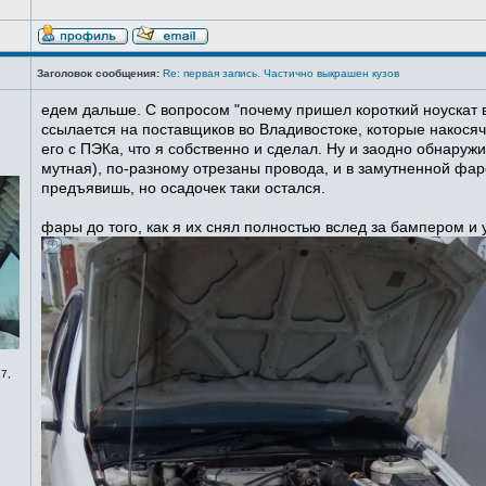
Заголовок сообщения:
Re: первая запись. Частично выкрашен кузов
едем дальше. С вопросом "почему пришел короткий ноускат в
ссылается на поставщиков во Владивостоке, которые накосячи
его с ПЭКа, что я собственно и сделал. Ну и заодно обнаруж
мутная), по-разному отрезаны провода, и в замутненной фаре
предъявишь, но осадочек таки остался.
фары до того, как я их снял полностью вслед за бампером и
7,