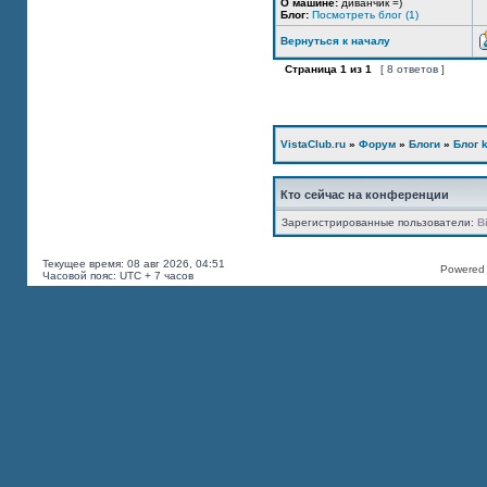
О машине:
диванчик =)
Блог:
Посмотреть блог (1)
Вернуться к началу
Страница
1
из
1
[ 8 ответов ]
VistaClub.ru
»
Форум
»
Блоги
»
Блог k
Кто сейчас на конференции
Зарегистрированные пользователи:
B
Текущее время: 08 авг 2026, 04:51
Powered b
Часовой пояс: UTC + 7 часов