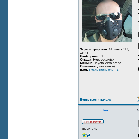
Зарегистрирован:
01 июл 2017,
19:42
Сообщения:
51
Откуда:
Новороссийск
Машина:
Toyota Vista Ardeo
О машине:
диванчик =)
Блог:
Посмотреть блог (1)
Вернуться к началу
kot_
З
Любитель