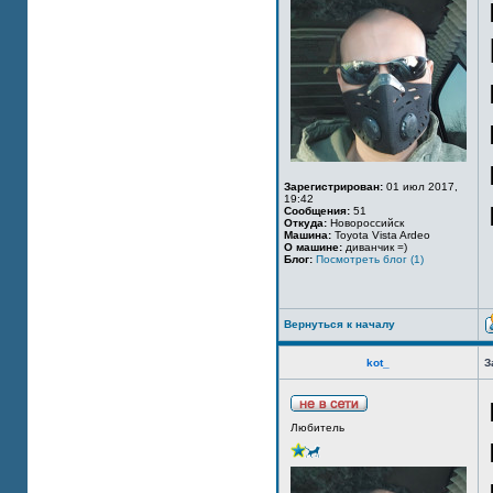
Зарегистрирован:
01 июл 2017,
19:42
Сообщения:
51
Откуда:
Новороссийск
Машина:
Toyota Vista Ardeo
О машине:
диванчик =)
Блог:
Посмотреть блог (1)
Вернуться к началу
kot_
З
Любитель