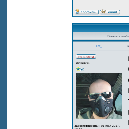
Показать сооб
kot_
З
Любитель
Зарегистрирован:
01 июл 2017,
19:42