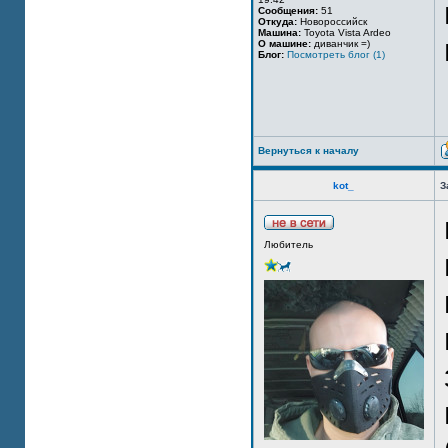
Сообщения:
51
Откуда:
Новороссийск
Машина:
Toyota Vista Ardeo
О машине:
диванчик =)
Блог:
Посмотреть блог (1)
Вернуться к началу
kot_
З
Любитель