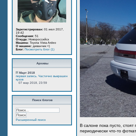
Зарегистрирован:
01 июл 2017,
19:42
Сообщения:
51
Откуда:
Новороссийск
Машина:
Toyota Vista Ardeo
О машине:
диванчик =)
Блог:
Посмотреть блог (1)
Архивы
Март 2018
первая запись. Частично выкрашен
кузов
07 мар 2018, 23:59
Поиск блогов
Расширенный поиск
В салоне пока пусто, стоят
периодически что-то фотка