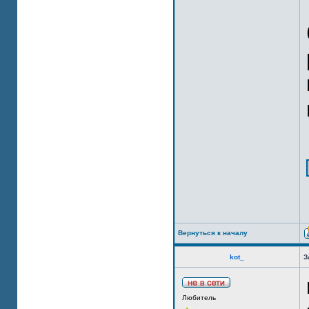
Вернуться к началу
kot_
З
Любитель