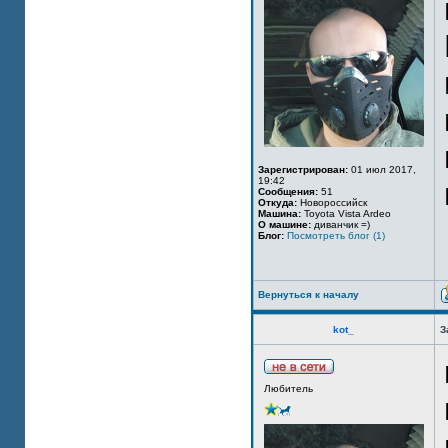
Зарегистрирован:
01 июл 2017,
19:42
Сообщения:
51
Откуда:
Новороссийск
Машина:
Toyota Vista Ardeo
О машине:
диванчик =)
Блог:
Посмотреть блог (1)
Вернуться к началу
kot_
З
Любитель