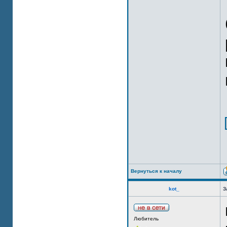
Вернуться к началу
kot_
З
Любитель