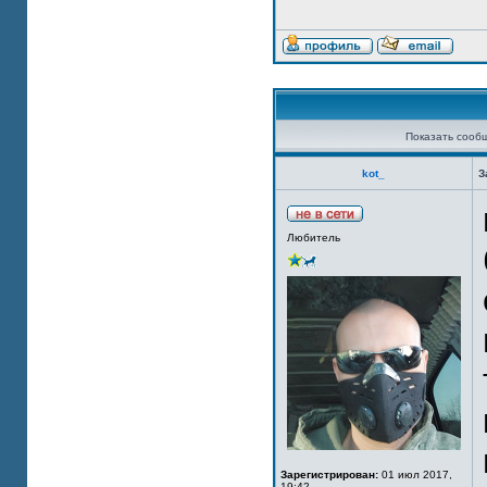
Показать сооб
kot_
З
Любитель
Зарегистрирован:
01 июл 2017,
19:42