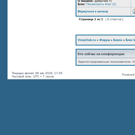
О машине:
диванчик =)
Блог:
Посмотреть блог (1)
Вернуться к началу
Страница
1
из
1
[ 8 ответов ]
VistaClub.ru
»
Форум
»
Блоги
»
Блог k
Кто сейчас на конференции
Зарегистрированные пользователи:
B
Текущее время: 08 авг 2026, 17:45
Powered b
Часовой пояс: UTC + 7 часов