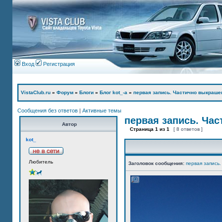
Вход
Регистрация
VistaClub.ru
»
Форум
»
Блоги
»
Блог kot_-а
»
первая запись. Частично выкраше
Сообщения без ответов
|
Активные темы
первая запись. Ча
Автор
Страница
1
из
1
[ 8 ответов ]
kot_
Любитель
Заголовок сообщения:
первая запись