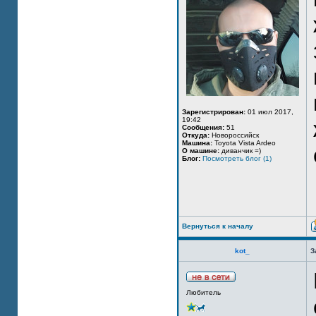
Зарегистрирован:
01 июл 2017,
19:42
Сообщения:
51
Откуда:
Новороссийск
Машина:
Toyota Vista Ardeo
О машине:
диванчик =)
Блог:
Посмотреть блог (1)
Вернуться к началу
kot_
З
Любитель