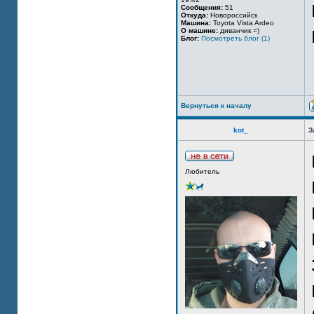
Сообщения:
51
Откуда:
Новороссийск
Машина:
Toyota Vista Ardeo
О машине:
диванчик =)
Блог:
Посмотреть блог (1)
Вернуться к началу
kot_
З
Любитель