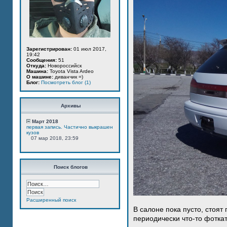
Зарегистрирован:
01 июл 2017,
19:42
Сообщения:
51
Откуда:
Новороссийск
Машина:
Toyota Vista Ardeo
О машине:
диванчик =)
Блог:
Посмотреть блог (1)
Архивы
Март 2018
первая запись. Частично выкрашен
кузов
07 мар 2018, 23:59
Поиск блогов
Расширенный поиск
В салоне пока пусто, стоят
периодически что-то фотка