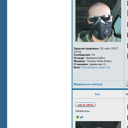
Зарегистрирован:
01 июл 2017,
19:42
Сообщения:
51
Откуда:
Новороссийск
Машина:
Toyota Vista Ardeo
О машине:
диванчик =)
Блог:
Посмотреть блог (1)
Вернуться к началу
kot_
З
Любитель