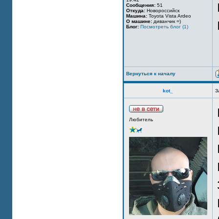
Сообщения:
51
Откуда:
Новороссийск
Машина:
Toyota Vista Ardeo
О машине:
диванчик =)
Блог:
Посмотреть блог (1)
Вернуться к началу
kot_
З
Любитель