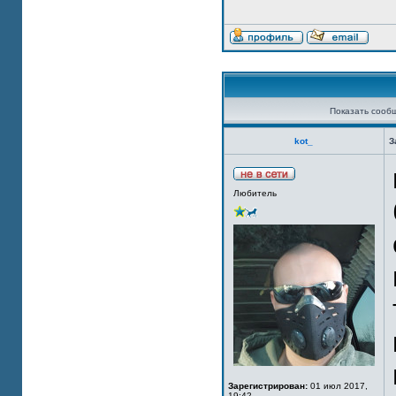
Показать сооб
kot_
З
Любитель
Зарегистрирован:
01 июл 2017,
19:42