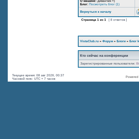
О машине:
диванчик =)
Блог:
Посмотреть блог (1)
Вернуться к началу
Страница
1
из
1
[ 8 ответов ]
VistaClub.ru
»
Форум
»
Блоги
»
Блог k
Кто сейчас на конференции
Зарегистрированные пользователи:
B
Текущее время: 08 авг 2026, 00:37
Powered b
Часовой пояс: UTC + 7 часов