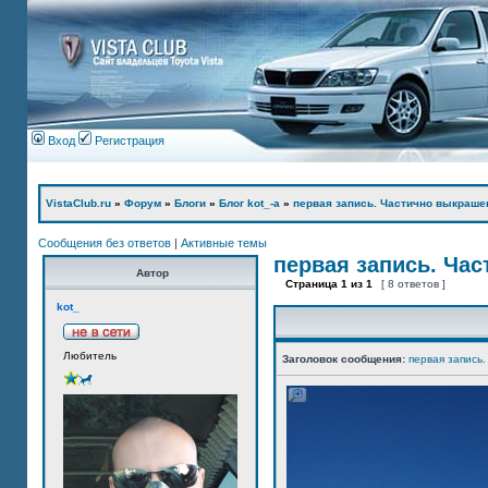
Вход
Регистрация
VistaClub.ru
»
Форум
»
Блоги
»
Блог kot_-а
»
первая запись. Частично выкраше
Сообщения без ответов
|
Активные темы
первая запись. Ча
Автор
Страница
1
из
1
[ 8 ответов ]
kot_
Любитель
Заголовок сообщения:
первая запись