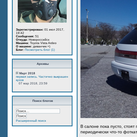
Зарегистрирован:
01 июл 2017,
19:42
Сообщения:
51
Откуда:
Новороссийск
Машина:
Toyota Vista Ardeo
О машине:
диванчик =)
Блог:
Посмотреть блог (1)
Архивы
Март 2018
первая запись. Частично выкрашен
кузов
07 мар 2018, 23:59
Поиск блогов
Расширенный поиск
В салоне пока пусто, стоят
периодически что-то фотка