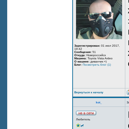
Зарегистрирован:
01 июл 2017,
19:42
Сообщения:
51
Откуда:
Новороссийск
Машина:
Toyota Vista Ardeo
О машине:
диванчик =)
Блог:
Посмотреть блог (1)
Вернуться к началу
kot_
З
Любитель