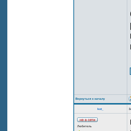
Вернуться к началу
kot_
З
Любитель