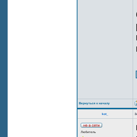
Вернуться к началу
kot_
З
Любитель