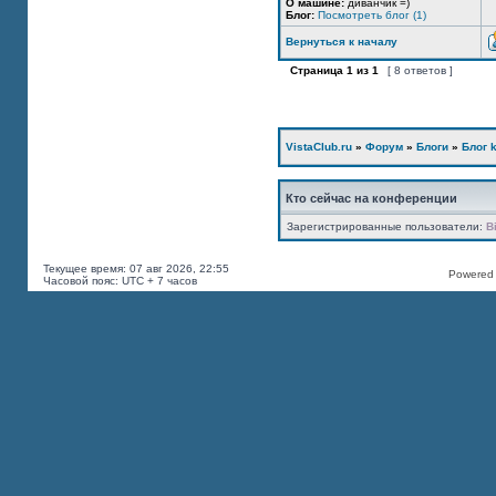
О машине:
диванчик =)
Блог:
Посмотреть блог (1)
Вернуться к началу
Страница
1
из
1
[ 8 ответов ]
VistaClub.ru
»
Форум
»
Блоги
»
Блог k
Кто сейчас на конференции
Зарегистрированные пользователи:
B
Текущее время: 07 авг 2026, 22:55
Powered b
Часовой пояс: UTC + 7 часов