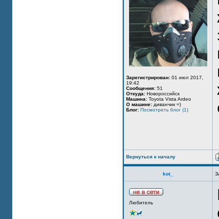
Зарегистрирован:
01 июл 2017,
19:42
Сообщения:
51
Откуда:
Новороссийск
Машина:
Toyota Vista Ardeo
О машине:
диванчик =)
Блог:
Посмотреть блог (1)
Вернуться к началу
kot_
З
Любитель