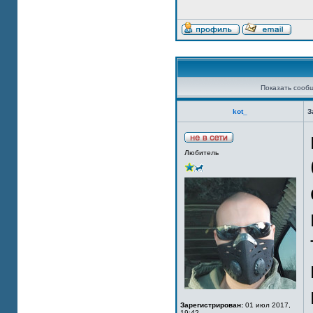
Показать сооб
kot_
З
Любитель
Зарегистрирован:
01 июл 2017,
19:42