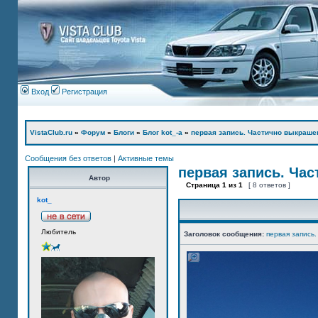
Вход
Регистрация
VistaClub.ru
»
Форум
»
Блоги
»
Блог kot_-а
»
первая запись. Частично выкраше
Сообщения без ответов
|
Активные темы
первая запись. Ча
Автор
Страница
1
из
1
[ 8 ответов ]
kot_
Любитель
Заголовок сообщения:
первая запись