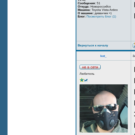
Сообщения:
51
Откуда:
Новороссийск
Машина:
Toyota Vista Ardeo
О машине:
диванчик =)
Блог:
Посмотреть блог (1)
Вернуться к началу
kot_
З
Любитель