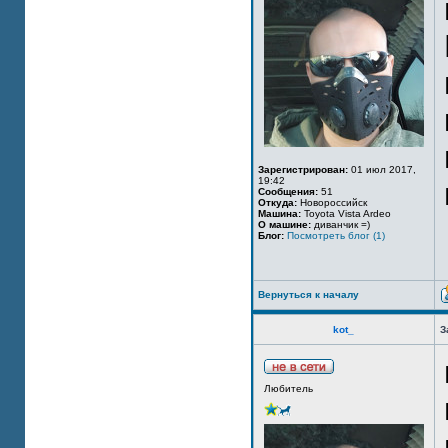
Зарегистрирован:
01 июл 2017,
19:42
Сообщения:
51
Откуда:
Новороссийск
Машина:
Toyota Vista Ardeo
О машине:
диванчик =)
Блог:
Посмотреть блог (1)
Вернуться к началу
kot_
З
Любитель