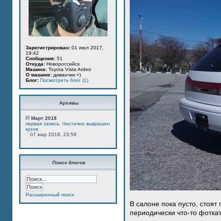
Зарегистрирован:
01 июл 2017,
19:42
Сообщения:
51
Откуда:
Новороссийск
Машина:
Toyota Vista Ardeo
О машине:
диванчик =)
Блог:
Посмотреть блог (1)
Архивы
Март 2018
первая запись. Частично выкрашен
кузов
07 мар 2018, 23:59
Поиск блогов
Расширенный поиск
В салоне пока пусто, стоят
периодически что-то фотка