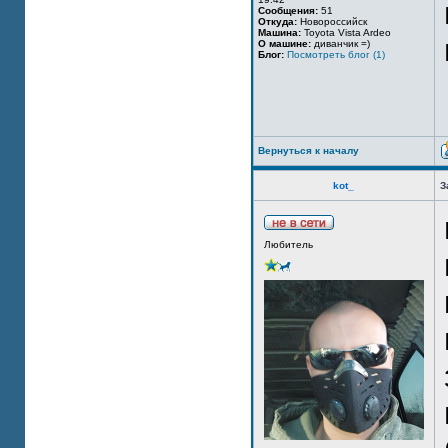
Сообщения:
51
Откуда:
Новороссийск
Машина:
Toyota Vista Ardeo
О машине:
диванчик =)
Блог:
Посмотреть блог (1)
Вернуться к началу
kot_
З
Любитель