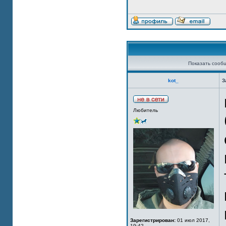
Показать сооб
kot_
З
Любитель
Зарегистрирован:
01 июл 2017,
19:42