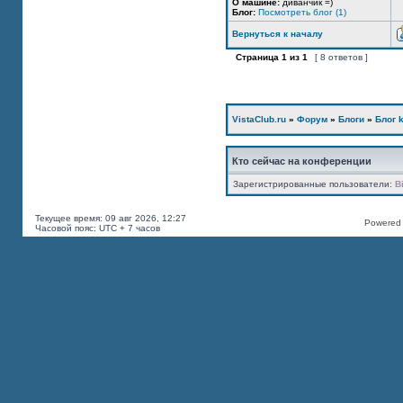
О машине:
диванчик =)
Блог:
Посмотреть блог (1)
Вернуться к началу
Страница
1
из
1
[ 8 ответов ]
VistaClub.ru
»
Форум
»
Блоги
»
Блог k
Кто сейчас на конференции
Зарегистрированные пользователи:
B
Текущее время: 09 авг 2026, 12:27
Powered b
Часовой пояс: UTC + 7 часов