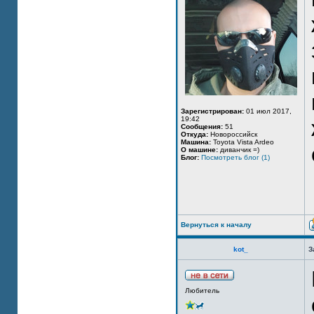
Зарегистрирован:
01 июл 2017,
19:42
Сообщения:
51
Откуда:
Новороссийск
Машина:
Toyota Vista Ardeo
О машине:
диванчик =)
Блог:
Посмотреть блог (1)
Вернуться к началу
kot_
З
Любитель