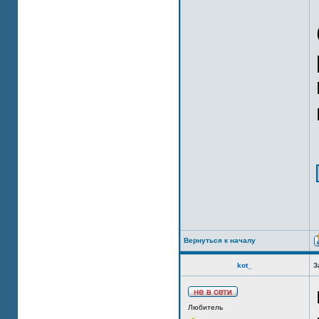
Вернуться к началу
kot_
З
Любитель