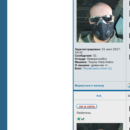
Зарегистрирован:
01 июл 2017,
19:42
Сообщения:
51
Откуда:
Новороссийск
Машина:
Toyota Vista Ardeo
О машине:
диванчик =)
Блог:
Посмотреть блог (1)
Вернуться к началу
kot_
З
Любитель