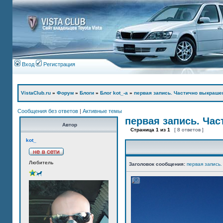
Вход
Регистрация
VistaClub.ru
»
Форум
»
Блоги
»
Блог kot_-а
»
первая запись. Частично выкраше
Сообщения без ответов
|
Активные темы
первая запись. Ча
Автор
Страница
1
из
1
[ 8 ответов ]
kot_
Любитель
Заголовок сообщения:
первая запись