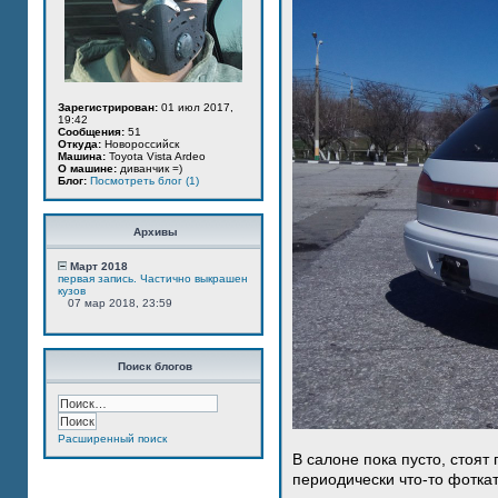
Зарегистрирован:
01 июл 2017,
19:42
Сообщения:
51
Откуда:
Новороссийск
Машина:
Toyota Vista Ardeo
О машине:
диванчик =)
Блог:
Посмотреть блог (1)
Архивы
Март 2018
первая запись. Частично выкрашен
кузов
07 мар 2018, 23:59
Поиск блогов
Расширенный поиск
В салоне пока пусто, стоят
периодически что-то фотка