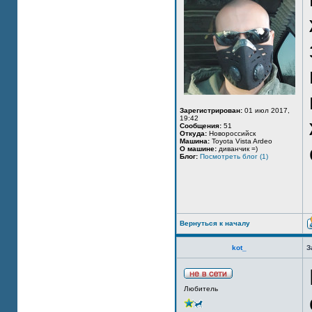
Зарегистрирован:
01 июл 2017,
19:42
Сообщения:
51
Откуда:
Новороссийск
Машина:
Toyota Vista Ardeo
О машине:
диванчик =)
Блог:
Посмотреть блог (1)
Вернуться к началу
kot_
З
Любитель