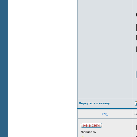
Вернуться к началу
kot_
З
Любитель