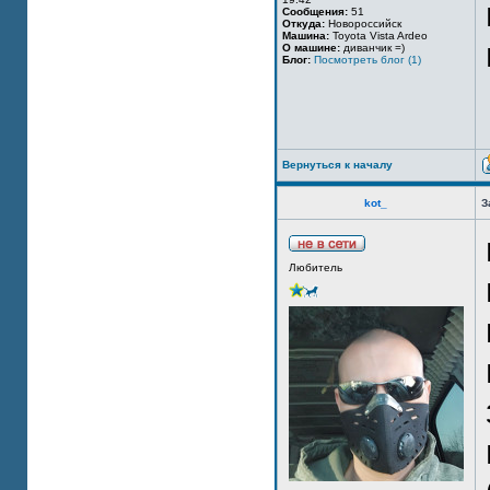
Сообщения:
51
Откуда:
Новороссийск
Машина:
Toyota Vista Ardeo
О машине:
диванчик =)
Блог:
Посмотреть блог (1)
Вернуться к началу
kot_
З
Любитель