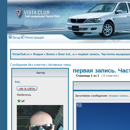
Вход
Регистрация
VistaClub.ru
»
Форум
»
Блоги
»
Блог kot_-а
»
первая запись. Частично выкраше
Сообщения без ответов
|
Активные темы
первая запись. Ча
Автор
Страница
1
из
1
[ 8 ответов ]
kot_
Любитель
Заголовок сообщения:
первая запись