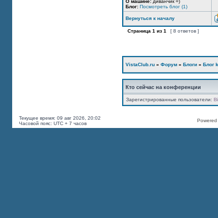
О машине:
диванчик =)
Блог:
Посмотреть блог (1)
Вернуться к началу
Страница
1
из
1
[ 8 ответов ]
VistaClub.ru
»
Форум
»
Блоги
»
Блог k
Кто сейчас на конференции
Зарегистрированные пользователи:
B
Текущее время: 09 авг 2026, 20:02
Powered b
Часовой пояс: UTC + 7 часов