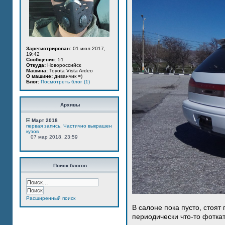
Зарегистрирован:
01 июл 2017,
19:42
Сообщения:
51
Откуда:
Новороссийск
Машина:
Toyota Vista Ardeo
О машине:
диванчик =)
Блог:
Посмотреть блог (1)
Архивы
Март 2018
первая запись. Частично выкрашен
кузов
07 мар 2018, 23:59
Поиск блогов
Расширенный поиск
В салоне пока пусто, стоят
периодически что-то фотка