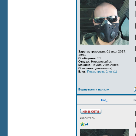
Зарегистрирован:
01 июл 2017,
19:42
Сообщения:
51
Откуда:
Новороссийск
Машина:
Toyota Vista Ardeo
О машине:
диванчик =)
Блог:
Посмотреть блог (1)
Вернуться к началу
kot_
З
Любитель