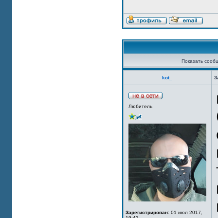
Показать сооб
kot_
З
Любитель
Зарегистрирован:
01 июл 2017,
19:42