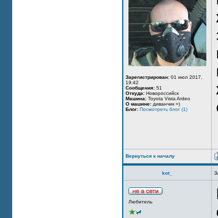
Зарегистрирован:
01 июл 2017,
19:42
Сообщения:
51
Откуда:
Новороссийск
Машина:
Toyota Vista Ardeo
О машине:
диванчик =)
Блог:
Посмотреть блог (1)
Вернуться к началу
kot_
З
Любитель