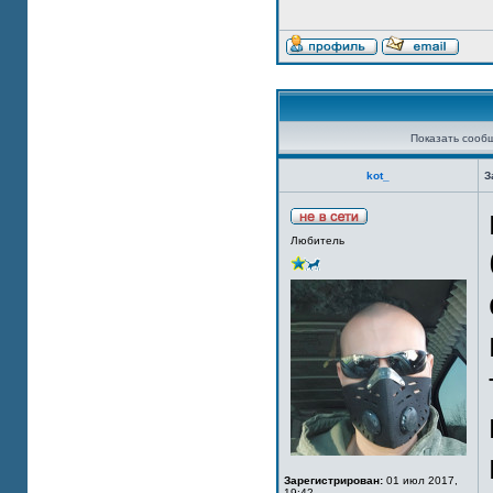
Показать сооб
kot_
З
Любитель
Зарегистрирован:
01 июл 2017,
19:42