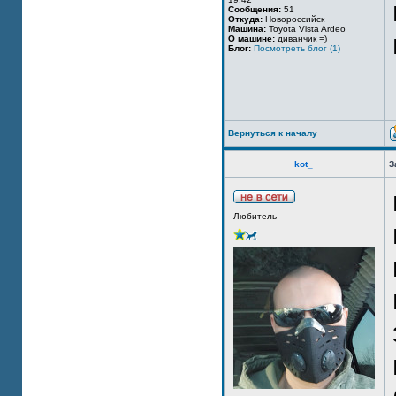
Сообщения:
51
Откуда:
Новороссийск
Машина:
Toyota Vista Ardeo
О машине:
диванчик =)
Блог:
Посмотреть блог (1)
Вернуться к началу
kot_
З
Любитель