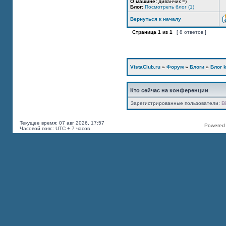
О машине:
диванчик =)
Блог:
Посмотреть блог (1)
Вернуться к началу
Страница
1
из
1
[ 8 ответов ]
VistaClub.ru
»
Форум
»
Блоги
»
Блог k
Кто сейчас на конференции
Зарегистрированные пользователи:
B
Текущее время: 07 авг 2026, 17:57
Powered b
Часовой пояс: UTC + 7 часов