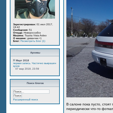
Зарегистрирован:
01 июл 2017,
19:42
Сообщения:
51
Откуда:
Новороссийск
Машина:
Toyota Vista Ardeo
О машине:
диванчик =)
Блог:
Посмотреть блог (1)
Архивы
Март 2018
первая запись. Частично выкрашен
кузов
07 мар 2018, 23:59
Поиск блогов
Расширенный поиск
В салоне пока пусто, стоят
периодически что-то фотка