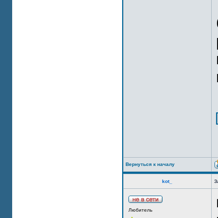
Вернуться к началу
kot_
З
Любитель