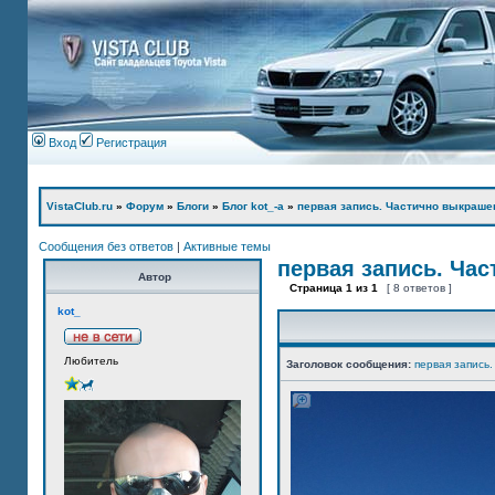
Вход
Регистрация
VistaClub.ru
»
Форум
»
Блоги
»
Блог kot_-а
»
первая запись. Частично выкраше
Сообщения без ответов
|
Активные темы
первая запись. Ча
Автор
Страница
1
из
1
[ 8 ответов ]
kot_
Любитель
Заголовок сообщения:
первая запись