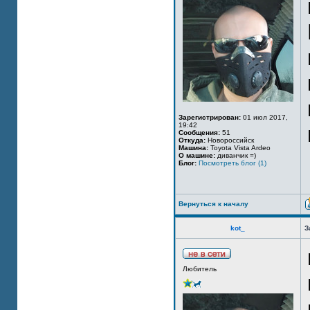
Зарегистрирован:
01 июл 2017,
19:42
Сообщения:
51
Откуда:
Новороссийск
Машина:
Toyota Vista Ardeo
О машине:
диванчик =)
Блог:
Посмотреть блог (1)
Вернуться к началу
kot_
З
Любитель